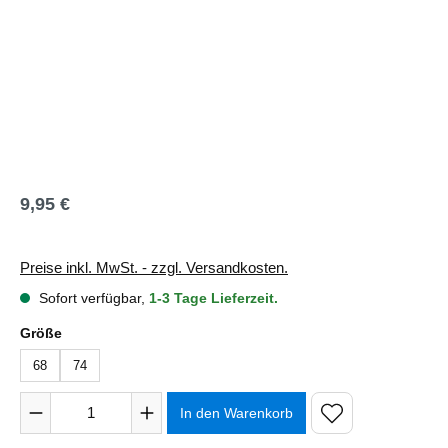
9,95 €
Regulärer Preis:
Preise inkl. MwSt. - zzgl. Versandkosten.
Sofort verfügbar,
1-3 Tage Lieferzeit.
auswählen
Größe
68
74
Produkt Anzahl: Gib den gewünschten Wert ein oder benutze 
In den Warenkorb