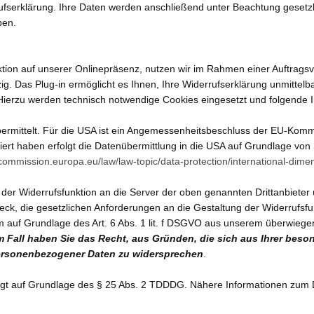
rufserklärung. Ihre Daten werden anschließend unter Beachtung gesetzl
ben.
ktion auf unserer Onlinepräsenz, nutzen wir im Rahmen einer Auftragsv
ig.
Das Plug-in ermöglicht es Ihnen, Ihre Widerrufserklärung unmittel
erzu werden technisch notwendige Cookies eingesetzt und folgende In
übermittelt. Für die USA ist ein Angemessenheitsbeschluss der EU-Kom
iert haben erfolgt die Datenübermittlung in die USA auf Grundlage von
/commission.europa.eu/law/law-topic/data-protection/international-dim
 Widerrufsfunktion an die Server der oben genannten Drittanbieter ü
, die gesetzlichen Anforderungen an die Gestaltung der Widerrufsfunkt
m auf Grundlage des Art. 6 Abs. 1 lit. f DSGVO aus unserem überwiege
m Fall haben Sie das Recht, aus Gründen, die sich aus Ihrer besond
personenbezogener Daten zu widersprechen
.
lgt auf Grundlage des § 25 Abs. 2 TDDDG. Nähere Informationen zum D