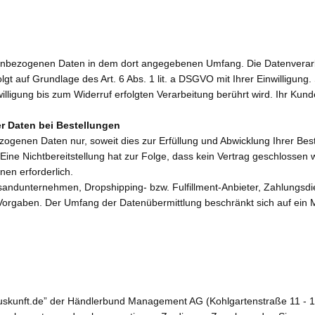
enbezogenen Daten in dem dort angegebenen Umfang. Die Datenverarbe
gt auf Grundlage des Art. 6 Abs. 1 lit. a DSGVO mit Ihrer Einwilligung. 
lligung bis zum Widerruf erfolgten Verarbeitung berührt wird. Ihr Kun
r Daten bei Bestellungen
ogenen Daten nur, soweit dies zur Erfüllung und Abwicklung Ihrer Beste
. Eine Nichtbereitstellung hat zur Folge, dass kein Vertrag geschlossen
hnen erforderlich.
sandunternehmen, Dropshipping- bzw. Fulfillment-Anbieter, Zahlungsdien
chen Vorgaben. Der Umfang der Datenübermittlung beschränkt sich auf ein
skunft.de” der Händlerbund Management AG (Kohlgartenstraße 11 - 13