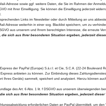
-Mail-Adresse sowie ggf. weitere Daten, die Sie im Rahmen der Anmeldu
DSGVO mit Ihrer Einwilligung. Sie können die Einwilligung jederzeit wid
.
sprechenden Links im Newsletter oder durch Mitteilung an uns abbeste
Mail-Adresse weiterhin in einer sog. Blacklist speichern, um zu verhinde
. f DSGVO aus unserem und Ihrem berechtigten Interesse, die erneute 
die sich aus Ihrer besonderen Situation ergeben, jederzeit dies
press der PayPal (Europe) S.à.r.l. et Cie, S.C.A. (22-24 Boulevard R
xpress anbieten zu können. Zur Einbindung dieses Zahlungsdienstes is
ort Ihres Geräts) sammelt, speichert und analysiert. Hierzu können au
undlage des Art. 6 Abs. 1 lit. f DSGVO aus unserem überwiegenden ber
ie sich aus Ihrer besonderen Situation ergeben, jederzeit diese
ungsabwicklung erforderlichen Daten an PayPal übermittelt, um den Ve