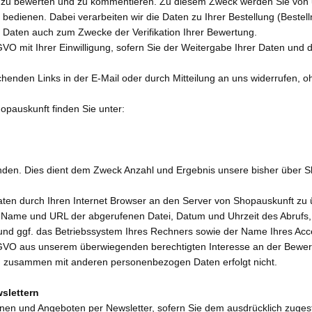
uns zu bewerten und zu kommentieren. Zu diesem Zweck werden Sie von 
"
bedienen. Dabei verarbeiten wir die Daten zu Ihrer Bestellung (Be
 Daten auch zum Zwecke der Verifikation Ihrer Bewertung.
DSGVO mit Ihrer Einwilligung, sofern Sie der Weitergabe Ihrer Daten u
chenden Links in der E-Mail oder durch Mitteilung an uns widerrufen, o
pauskunft finden Sie unter:
nden. Dies dient dem Zweck Anzahl und Ergebnis unsere bisher über 
en durch Ihren Internet Browser an den Server von Shopauskunft zu übe
 Name und URL der abgerufenen Datei, Datum und Uhrzeit des Abrufs,
 und ggf. das Betriebssystem Ihres Rechners sowie der Name Ihres Acc
f DSGVO aus unserem überwiegenden berechtigten Interesse an der Bewe
n zusammen mit anderen personenbezogen Daten erfolgt nicht.
slettern
nen und Angeboten per Newsletter, sofern Sie dem ausdrücklich zuges