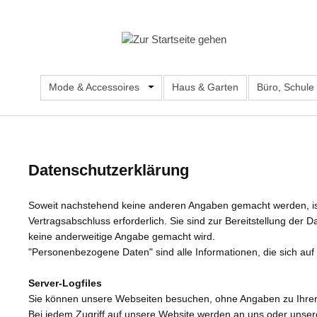
m Hauptinhalt springen
Zur Suche springen
Zur Hauptnavigation springen
Mode & Accessoires
Öffne oder Schließe das Dropdown d
Haus & Garten
Büro, Schule
Datenschutzerklärung
Soweit nachstehend keine anderen Angaben gemacht werden, ist 
Vertragsabschluss erforderlich. Sie sind zur Bereitstellung der D
keine anderweitige Angabe gemacht wird.
"Personenbezogene Daten" sind alle Informationen, die sich auf ei
Server-Logfiles
Sie können unsere Webseiten besuchen, ohne Angaben zu Ihre
Bei jedem Zugriff auf unsere Website werden an uns oder unseren