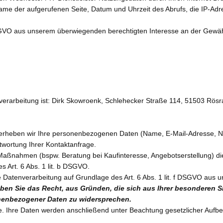
Name der aufgerufenen Seite, Datum und Uhrzeit des Abrufs, die IP-A
f DSGVO aus unserem überwiegenden berechtigten Interesse an der Gewäh
verarbeitung ist:
Dirk Skowroenk,
Schlehecker Straße 114,
51503
Rösr
en, erheben wir Ihre personenbezogenen Daten (Name, E-Mail-Adresse, N
wortung Ihrer Kontaktanfrage.
aßnahmen (bspw. Beratung bei Kaufinteresse, Angebotserstellung) di
es Art. 6 Abs. 1 lit. b DSGVO.
e Datenverarbeitung auf Grundlage des Art. 6 Abs. 1 lit. f DSGVO aus
ben Sie das Recht, aus Gründen, die sich aus Ihrer besonderen Situa
nenbezogener Daten zu widersprechen.
ge. Ihre Daten werden anschließend unter Beachtung gesetzlicher Aufb