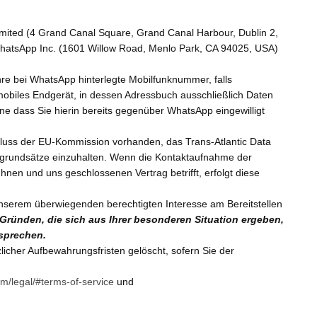
imited (4 Grand Canal Square, Grand Canal Harbour, Dublin 2,
 WhatsApp Inc. (1601 Willow Road, Menlo Park, CA 94025, USA)
re bei WhatsApp hinterlegte Mobilfunknummer, falls
mobiles Endgerät, in dessen Adressbuch ausschließlich Daten
 dass Sie hierin bereits gegenüber WhatsApp eingewilligt
hluss der EU-Kommission vorhanden, das Trans-Atlantic Data
tzgrundsätze einzuhalten. Wenn die Kontaktaufnahme der
nen und uns geschlossenen Vertrag betrifft, erfolgt diese
unserem überwiegenden berechtigten Interesse am Bereitstellen
 Gründen, die sich aus Ihrer besonderen Situation ergeben,
rsprechen.
icher Aufbewahrungsfristen gelöscht, sofern Sie der
m/legal/#terms-of-service
und