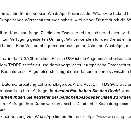
zen wir hierfür die Version WhatsApp Business der WhatsApp Ireland L
s Europäischen Wirtschaftsraumes haben, wird dieser Dienst durch die
Ihrer Kontaktanfrage. Zu diesem Zweck erheben und verarbeiten wir Ih
n zur Verfügung gestellten Umfang. Wir verwenden für den Dienst ein 
rt haben. Eine Weitergabe personenbezogener Daten an WhatsApp, ohne
nc. in den USA übermittelt. Für die USA ist ein Angemessenheitsbesc
dem TADPF zertifiziert und damit verpflichtet, europäische Datenschu
ufinteresse, Angebotserstellung) dient oder einen bereits zwischen Ih
 Datenverarbeitung auf Grundlage des Art. 6 Abs. 1 lit. f DSGVO aus 
eantwortung Ihrer Anfrage.
In diesem Fall haben Sie das Recht, aus
 Verarbeitungen Sie betreffender personenbezogener Daten zu wide
hrer Anfrage. Ihre Daten werden anschließend unter Beachtung gesetzl
ben.
z bei Nutzung von WhatsApp finden Sie unter
https://www.whatsapp.co