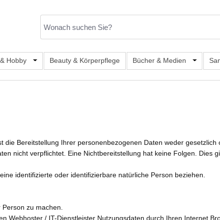
er Kategorie Mode & Accessoires
 & Hobby
Öffne oder Schließe das Dropdown der Kategorie Büro, S
Beauty & Körperpflege
Bücher & Medien
Öffne od
Sa
die Bereitstellung Ihrer personenbezogenen Daten weder gesetzlich od
aten nicht verpflichtet. Eine Nichtbereitstellung hat keine Folgen. Die
ne identifizierte oder identifizierbare natürliche Person beziehen.
r Person zu machen.
 Webhoster / IT-Dienstleister Nutzungsdaten durch Ihren Internet Brow