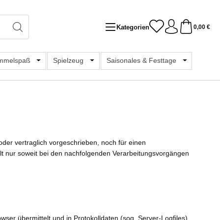
Kategorien
0,00 €
chule & Hobby
er Schließe das Dropdown der Kategorie Bücher & Medien
mmelspaß
Öffne oder Schließe das Dropdown der Kategorie Samme
Spielzeug
Öffne oder Schließe das Dropdown der K
Saisonales & Festtage
Öffne oder 
er vertraglich vorgeschrieben, noch für einen
s gilt nur soweit bei den nachfolgenden Verarbeitungsvorgängen
ser übermittelt und in Protokolldaten (sog. Server-Logfiles)