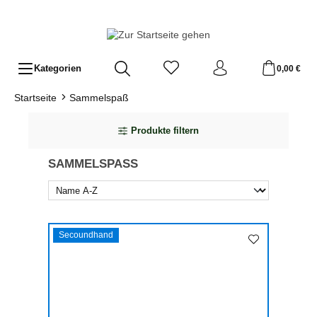
Zum Hauptinhalt springen
Kategorien
0,00 €
Startseite
Sammelspaß
Produkte filtern
SAMMELSPASS
Secoundhand