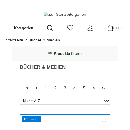
Zum Hauptinhalt springen
Kategorien
0,00 €
Startseite
Bücher & Medien
Produkte filtern
BÜCHER & MEDIEN
Seite
Seite
Seite
Seite
Seite
1
2
3
4
5
Neuware