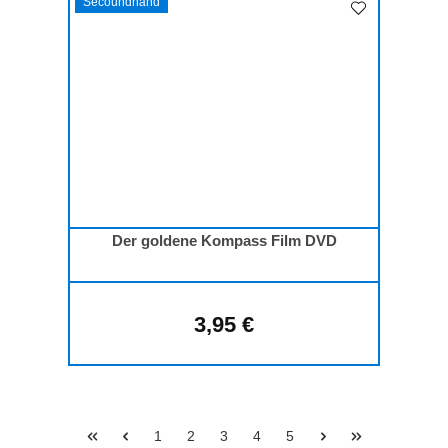
Secoundhand
Der goldene Kompass Film DVD
3,95 €
Regulärer Preis:
Seite
Seite
Seite
Seite
Seite
1
2
3
4
5