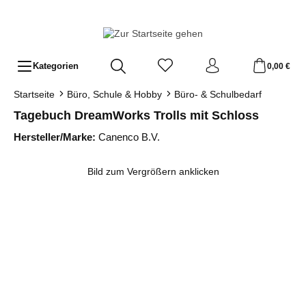
Zum Hauptinhalt springen
Kategorien
0,00 €
Startseite
Büro, Schule & Hobby
Büro- & Schulbedarf
Tagebuch DreamWorks Trolls mit Schloss
Hersteller/Marke:
Canenco B.V.
Bildergalerie überspringen
Bild zum Vergrößern anklicken