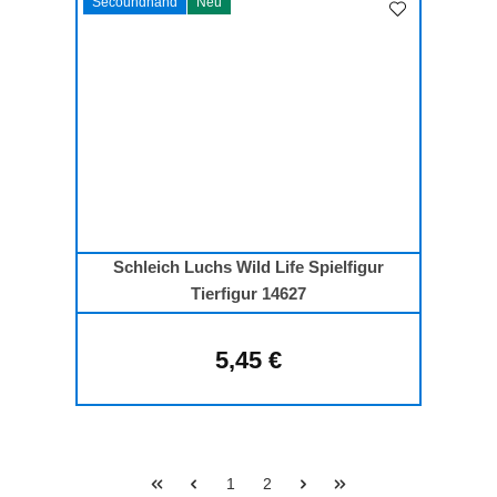
Secoundhand
Neu
Schleich Luchs Wild Life Spielfigur
Tierfigur 14627
5,45 €
Regulärer Preis:
Seite
Seite
1
2