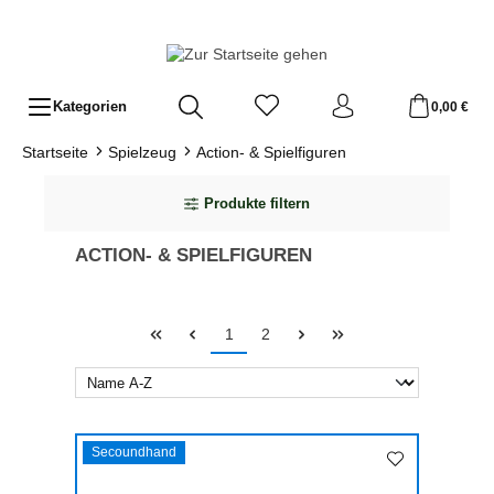
Zum Hauptinhalt springen
Kategorien
0,00 €
Startseite
Spielzeug
Action- & Spielfiguren
Produkte filtern
ACTION- & SPIELFIGUREN
Seite
Seite
1
2
Secoundhand