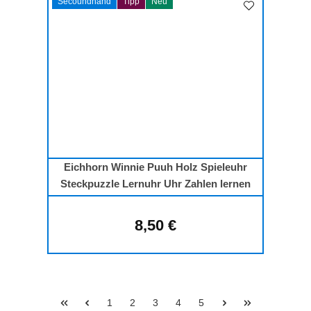
Secoundhand
Tipp
Neu
Eichhorn Winnie Puuh Holz Spieleuhr
Steckpuzzle Lernuhr Uhr Zahlen lernen
8,50 €
Regulärer Preis:
Seite
Seite
Seite
Seite
Seite
1
2
3
4
5