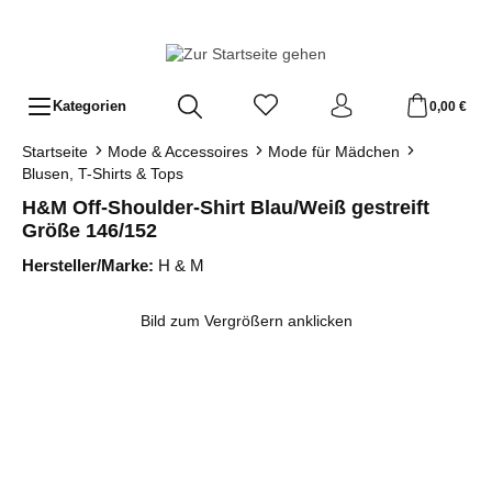
Zum Hauptinhalt springen
Kategorien
0,00 €
Startseite
Mode & Accessoires
Mode für Mädchen
Blusen, T-Shirts & Tops
H&M Off-Shoulder-Shirt Blau/Weiß gestreift
Größe 146/152
Hersteller/Marke:
H & M
Bildergalerie überspringen
Bild zum Vergrößern anklicken