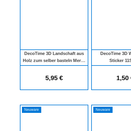
DecoTime 3D Landschaft aus
DecoTime 3D 
Holz zum selber basteln Merry
Sticker 11
Christmas
5,95 €
1,50
Regulärer Preis:
Regu
Neuware
Neuware