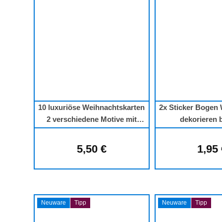
10 luxuriöse Weihnachtskarten
2x Sticker Bogen
2 verschiedene Motive mit
dekorieren 
Kuvert
5,50 €
1,95
Regulärer Preis:
Regu
Neuware
Tipp
Neuware
Tipp