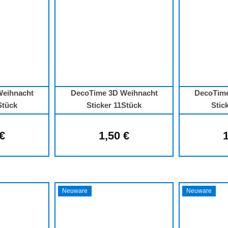
Weihnacht
DecoTime 3D Weihnacht
DecoTime
Stück
Sticker 11Stück
Stic
 €
1,50 €
1
lärer Preis:
Regulärer Preis:
Neuware
Neuware