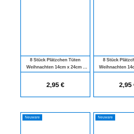
8 Stück Plätzchen Tüten
8 Stück Plätzc
Weihnachten 14cm x 24cm -
Weihnachten 14c
Elch
Grinc
2,95 €
2,95
Regulärer Preis:
Regu
Neuware
Neuware