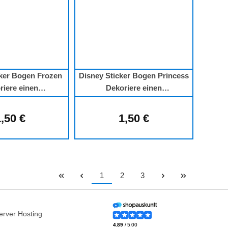
cker Bogen Frozen
Disney Sticker Bogen Princess
riere einen
Dekoriere einen
nachtsbaum
Weihnachtsbaum
,50 €
1,50 €
Regulärer Preis:
Regulärer Preis:
Seite
Seite
Seite
1
2
3