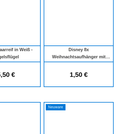
arreif in Weiß -
Disney 8x
elsflügel
Weihnachtsaufhänger mit
Umschläge Cars
,50 €
1,50 €
Regulärer Preis:
Regulärer Preis:
Neuware