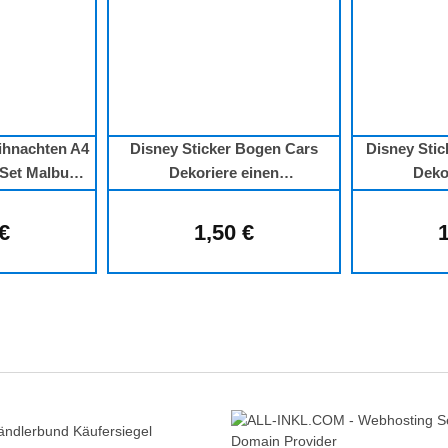
ihnachten A4
Disney Sticker Bogen Cars
Disney Sti
-Set Malbuch
Dekoriere einen
Deko
er
Weihnachtsbaum
Weih
 €
1,50 €
1
lärer Preis:
Regulärer Preis: