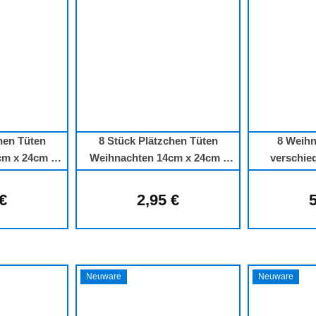
hen Tüten
8 Stück Plätzchen Tüten
8 Weihn
m x 24cm -
Weihnachten 14cm x 24cm -
verschie
h
Weihnachtsmann
Kuvert &
 €
2,95 €
5
lärer Preis:
Regulärer Preis:
Neuware
Neuware