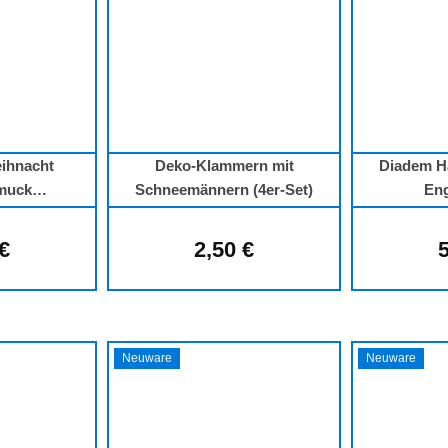
ihnacht
Deko-Klammern mit
Diadem Ha
muck
Schneemännern (4er-Set)
Eng
schmuck
ufhänger
 €
2,50 €
5
lärer Preis:
Regulärer Preis:
Neuware
Neuware