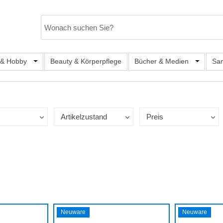
er Kategorie Mode & Accessoires
 & Hobby
Öffne oder Schließe das Dropdown der Kategorie Büro, S
Beauty & Körperpflege
Bücher & Medien
Öffne od
Sa
Artikelzustand
Preis
Neuware
Neuware