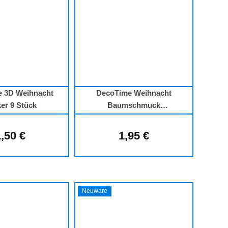
 3D Weihnacht
DecoTime Weihnacht
ker 9 Stück
Baumschmuck
Weihnachtsschmuck
Christbaumaufhänger
,50 €
1,95 €
Regulärer Preis:
Regulärer Preis:
Neuware