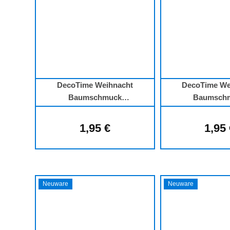
DecoTime Weihnacht
DecoTime We
Baumschmuck
Baumsch
Weihnachtsschmuck
Weihnachts
Christbaumaufhänger
Christbauma
1,95 €
1,95
Regulärer Preis:
Regu
Neuware
Neuware