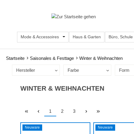
m Hauptinhalt springen
Zur Suche springen
Zur Hauptnavigation springen
Mode & Accessoires
Öffne oder Schließe das Dropdown d
Haus & Garten
Büro, Schule
Startseite
Saisonales & Festtage
Winter & Weihnachten
Hersteller
Farbe
Form
WINTER & WEIHNACHTEN
Seite
Seite
Seite
1
2
3
Neuware
Neuware