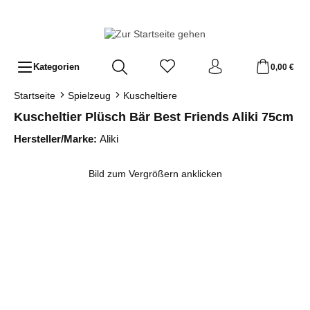
Zum Hauptinhalt springen
Kategorien
0,00 €
Startseite
Spielzeug
Kuscheltiere
Kuscheltier Plüsch Bär Best Friends Aliki 75cm
Hersteller/Marke:
Aliki
Bildergalerie überspringen
Bild zum Vergrößern anklicken