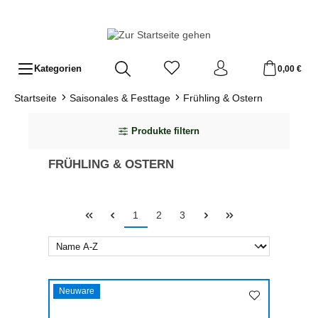
Zum Hauptinhalt springen
Kategorien
0,00 €
Startseite
Saisonales & Festtage
Frühling & Ostern
Produkte filtern
FRÜHLING & OSTERN
Seite
Seite
Seite
1
2
3
Neuware