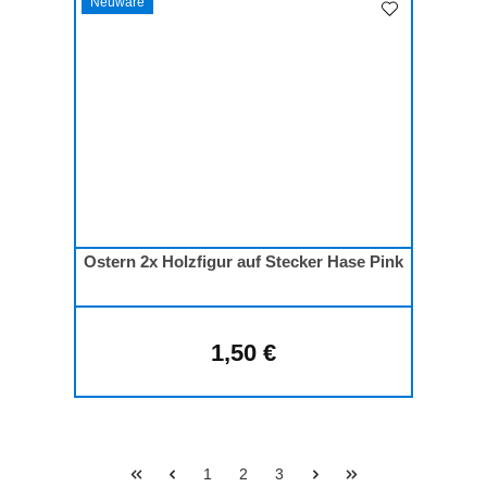
Neuware
Ostern 2x Holzfigur auf Stecker Hase Pink
1,50 €
Regulärer Preis:
Seite
Seite
Seite
1
2
3