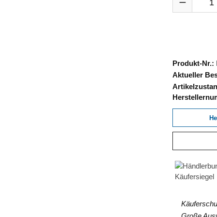
Produkt-Nr.:
Aktueller Be
Artikelzusta
Herstellern
He
Käuferschut
Große Auswa