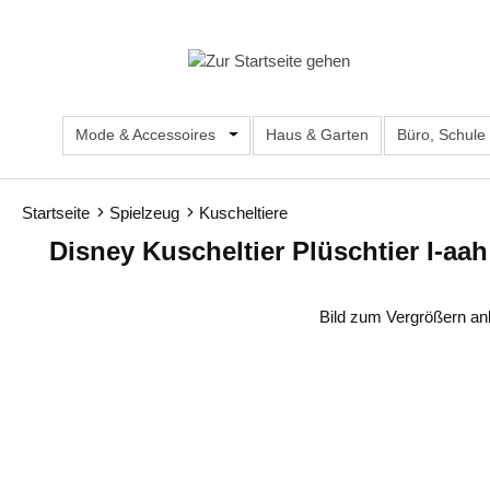
m Hauptinhalt springen
Zur Suche springen
Zur Hauptnavigation springen
Mode & Accessoires
Öffne oder Schließe das Dropdown d
Haus & Garten
Büro, Schule
Startseite
Spielzeug
Kuscheltiere
Disney Kuscheltier Plüschtier I-aa
Bildergalerie überspringen
Bild zum Vergrößern an