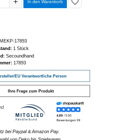
In den Warenkorb
MEKP-17893
stand:
1 Stück
nd:
Secoundhand
ummer:
17893
rsteller/EU Verantwortliche Person
Ihre Frage zum Produkt
z bei Paypal & Amazon Pay.
hl von Deko bis Spielwaren.