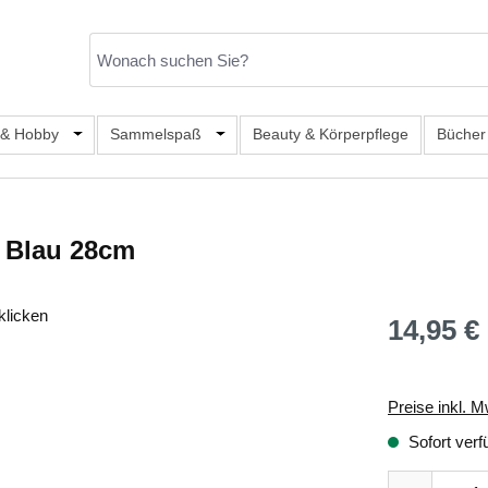
er Kategorie Mode & Accessoires
 & Hobby
Öffne oder Schließe das Dropdown der Kategorie Büro, S
Sammelspaß
Öffne oder Schließe das Dropdown de
Beauty & Körperpflege
Bücher
h Blau 28cm
klicken
14,95 €
Regulärer Prei
Preise inkl. M
Sofort verf
Produkt Anza