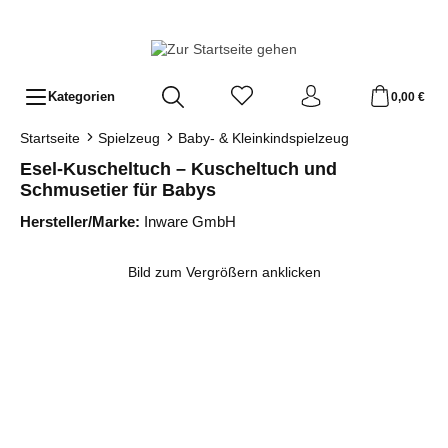
Zum Hauptinhalt springen
Kategorien
0,00 €
Startseite
Spielzeug
Baby- & Kleinkindspielzeug
Esel-Kuscheltuch – Kuscheltuch und
Schmusetier für Babys
Hersteller/Marke:
Inware GmbH
Bildergalerie überspringen
Bild zum Vergrößern anklicken