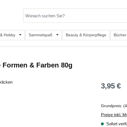
er Kategorie Mode & Accessoires
 & Hobby
Öffne oder Schließe das Dropdown der Kategorie Büro, S
Sammelspaß
Öffne oder Schließe das Dropdown de
Beauty & Körperpflege
Bücher
e Formen & Farben 80g
klicken
3,95 €
Regulärer Prei
Grundpreis:
(4
Preise inkl. M
Sofort verf