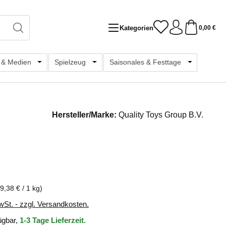
Kategorien
0,00 €
chule & Hobby
r Kategorie Sammelspaß
 & Medien
Öffne oder Schließe das Dropdown der Kategorie Bücher
Spielzeug
Öffne oder Schließe das Dropdown der K
Saisonales & Festtage
Öffne oder 
Hersteller/Marke:
Quality Toys Group B.V.
s:
9,38 € / 1 kg)
wSt. - zzgl. Versandkosten.
ügbar,
1-3 Tage Lieferzeit.