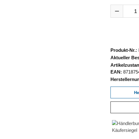
Produkt Anza
Produkt-Nr.:
Aktueller Be
Artikelzusta
EAN:
871875
Herstellern
He