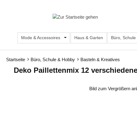
m Hauptinhalt springen
Zur Suche springen
Zur Hauptnavigation springen
Mode & Accessoires
Öffne oder Schließe das Dropdown d
Haus & Garten
Büro, Schule
Startseite
Büro, Schule & Hobby
Basteln & Kreatives
Deko Paillettenmix 12 verschieden
Bildergalerie überspringen
Bild zum Vergrößern an