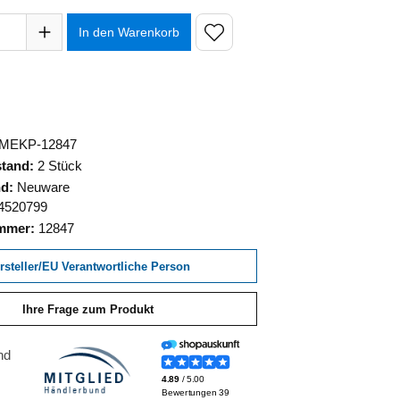
hl: Gib den gewünschten Wert ein oder benutze die Schaltfläch
In den Warenkorb
MEKP-12847
stand:
2 Stück
nd:
Neuware
4520799
ummer:
12847
rsteller/EU Verantwortliche Person
Ihre Frage zum Produkt