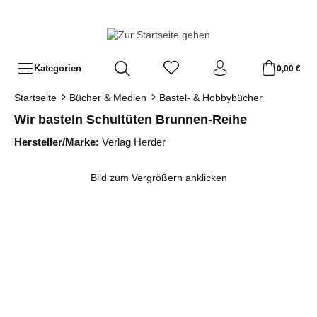
Zum Hauptinhalt springen
Kategorien
0,00 €
Startseite
Bücher & Medien
Bastel- & Hobbybücher
Wir basteln Schultüten Brunnen-Reihe
Hersteller/Marke:
Verlag Herder
Bildergalerie überspringen
Bild zum Vergrößern anklicken