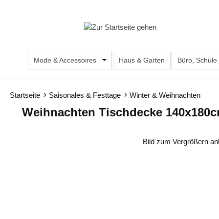
m Hauptinhalt springen
Zur Suche springen
Zur Hauptnavigation springen
Mode & Accessoires
Öffne oder Schließe das Dropdown d
Haus & Garten
Büro, Schule
Startseite
Saisonales & Festtage
Winter & Weihnachten
Weihnachten Tischdecke 140x180cm
Bildergalerie überspringen
Bild zum Vergrößern an