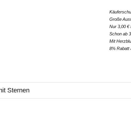
Käuferschut
Große Auswa
Nur 3,00 € f
Schon ab 35
Mit Herzblut
8% Rabatt a
it Sternen