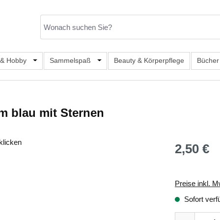
er Kategorie Mode & Accessoires
 & Hobby
Öffne oder Schließe das Dropdown der Kategorie Büro, S
Sammelspaß
Öffne oder Schließe das Dropdown de
Beauty & Körperpflege
Bücher
 blau mit Sternen
klicken
2,50 €
Regulärer Prei
Preise inkl. M
Sofort verf
Produkt Anza