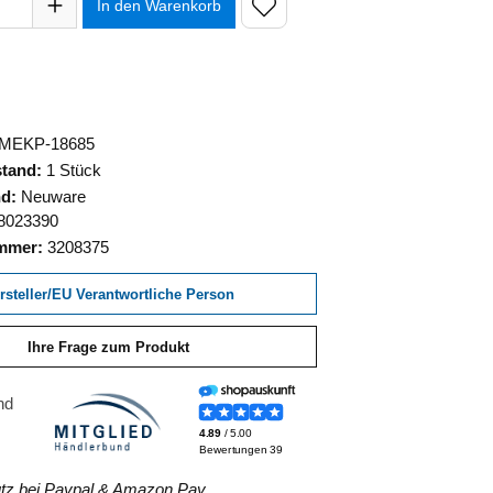
In den Warenkorb
MEKP-18685
stand:
1 Stück
nd:
Neuware
8023390
ummer:
3208375
rsteller/EU Verantwortliche Person
Ihre Frage zum Produkt
z bei Paypal & Amazon Pay.