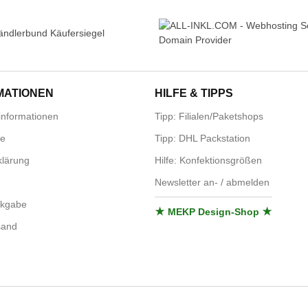
MATIONEN
HILFE & TIPPS
nformationen
Tipp: Filialen/Paketshops
se
Tipp: DHL Packstation
lärung
Hilfe: Konfektionsgrößen
Newsletter an- / abmelden
ckgabe
★ MEKP Design-Shop ★
sand