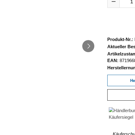
Produkt-Nr.:
Aktueller Be
Artikelzusta
EAN:
871966
Herstellern
He
Käuferschut