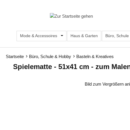
m Hauptinhalt springen
Zur Suche springen
Zur Hauptnavigation springen
Mode & Accessoires
Öffne oder Schließe das Dropdown d
Haus & Garten
Büro, Schule
Startseite
Büro, Schule & Hobby
Basteln & Kreatives
Spielematte - 51x41 cm - zum Male
Bildergalerie überspringen
Bild zum Vergrößern an