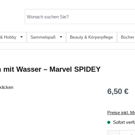
er Kategorie Mode & Accessoires
 & Hobby
Öffne oder Schließe das Dropdown der Kategorie Büro, S
Sammelspaß
Öffne oder Schließe das Dropdown de
Beauty & Körperpflege
Bücher
n mit Wasser – Marvel SPIDEY
klicken
6,50 €
Regulärer Prei
Preise inkl. M
Sofort verf
Produkt Anza