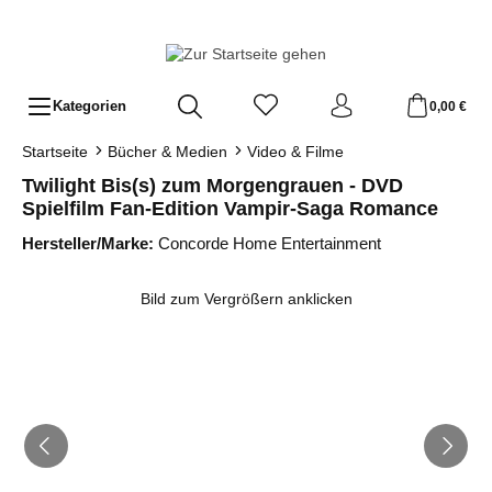
Zum Hauptinhalt springen
Kategorien
0,00 €
Startseite
Bücher & Medien
Video & Filme
Twilight Bis(s) zum Morgengrauen - DVD
Spielfilm Fan-Edition Vampir-Saga Romance
Hersteller/Marke:
Concorde Home Entertainment
Bildergalerie überspringen
Bild zum Vergrößern anklicken