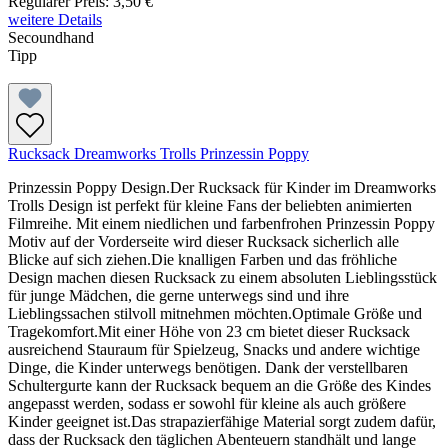
Regulärer Preis:
3,50 €
weitere Details
Secoundhand
Tipp
Rucksack Dreamworks Trolls Prinzessin Poppy
Prinzessin Poppy Design.Der Rucksack für Kinder im Dreamworks
Trolls Design ist perfekt für kleine Fans der beliebten animierten
Filmreihe. Mit einem niedlichen und farbenfrohen Prinzessin Poppy
Motiv auf der Vorderseite wird dieser Rucksack sicherlich alle
Blicke auf sich ziehen.Die knalligen Farben und das fröhliche
Design machen diesen Rucksack zu einem absoluten Lieblingsstück
für junge Mädchen, die gerne unterwegs sind und ihre
Lieblingssachen stilvoll mitnehmen möchten.Optimale Größe und
Tragekomfort.Mit einer Höhe von 23 cm bietet dieser Rucksack
ausreichend Stauraum für Spielzeug, Snacks und andere wichtige
Dinge, die Kinder unterwegs benötigen. Dank der verstellbaren
Schultergurte kann der Rucksack bequem an die Größe des Kindes
angepasst werden, sodass er sowohl für kleine als auch größere
Kinder geeignet ist.Das strapazierfähige Material sorgt zudem dafür,
dass der Rucksack den täglichen Abenteuern standhält und lange