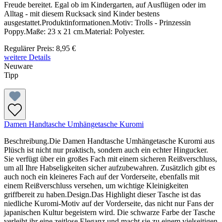
Freude bereitet. Egal ob im Kindergarten, auf Ausflügen oder im
Alltag - mit diesem Rucksack sind Kinder bestens
ausgestattet.Produktinformationen.Motiv: Trolls - Prinzessin
Poppy.Maße: 23 x 21 cm.Material: Polyester.
Regulärer Preis:
8,95 €
weitere Details
Neuware
Tipp
Damen Handtasche Umhängetasche Kuromi
Beschreibung.Die Damen Handtasche Umhängetasche Kuromi aus
Plüsch ist nicht nur praktisch, sondern auch ein echter Hingucker.
Sie verfügt über ein großes Fach mit einem sicheren Reißverschluss,
um all Ihre Habseligkeiten sicher aufzubewahren. Zusätzlich gibt es
auch noch ein kleineres Fach auf der Vorderseite, ebenfalls mit
einem Reißverschluss versehen, um wichtige Kleinigkeiten
griffbereit zu haben.Design.Das Highlight dieser Tasche ist das
niedliche Kuromi-Motiv auf der Vorderseite, das nicht nur Fans der
japanischen Kultur begeistern wird. Die schwarze Farbe der Tasche
verleiht ihr eine zeitlose Eleganz und macht sie zu einem vielseitigen