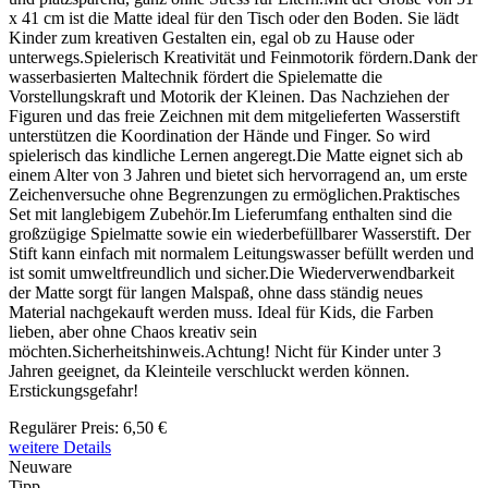
x 41 cm ist die Matte ideal für den Tisch oder den Boden. Sie lädt
Kinder zum kreativen Gestalten ein, egal ob zu Hause oder
unterwegs.Spielerisch Kreativität und Feinmotorik fördern.Dank der
wasserbasierten Maltechnik fördert die Spielematte die
Vorstellungskraft und Motorik der Kleinen. Das Nachziehen der
Figuren und das freie Zeichnen mit dem mitgelieferten Wasserstift
unterstützen die Koordination der Hände und Finger. So wird
spielerisch das kindliche Lernen angeregt.Die Matte eignet sich ab
einem Alter von 3 Jahren und bietet sich hervorragend an, um erste
Zeichenversuche ohne Begrenzungen zu ermöglichen.Praktisches
Set mit langlebigem Zubehör.Im Lieferumfang enthalten sind die
großzügige Spielmatte sowie ein wiederbefüllbarer Wasserstift. Der
Stift kann einfach mit normalem Leitungswasser befüllt werden und
ist somit umweltfreundlich und sicher.Die Wiederverwendbarkeit
der Matte sorgt für langen Malspaß, ohne dass ständig neues
Material nachgekauft werden muss. Ideal für Kids, die Farben
lieben, aber ohne Chaos kreativ sein
möchten.Sicherheitshinweis.Achtung! Nicht für Kinder unter 3
Jahren geeignet, da Kleinteile verschluckt werden können.
Erstickungsgefahr!
Regulärer Preis:
6,50 €
weitere Details
Neuware
Tipp