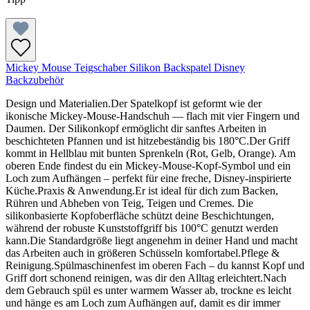
Mickey Mouse Teigschaber Silikon Backspatel Disney
Backzubehör
Design und Materialien.Der Spatelkopf ist geformt wie der
ikonische Mickey-Mouse-Handschuh — flach mit vier Fingern und
Daumen. Der Silikonkopf ermöglicht dir sanftes Arbeiten in
beschichteten Pfannen und ist hitzebeständig bis 180°C.Der Griff
kommt in Hellblau mit bunten Sprenkeln (Rot, Gelb, Orange). Am
oberen Ende findest du ein Mickey-Mouse-Kopf-Symbol und ein
Loch zum Aufhängen – perfekt für eine freche, Disney-inspirierte
Küche.Praxis & Anwendung.Er ist ideal für dich zum Backen,
Rühren und Abheben von Teig, Teigen und Cremes. Die
silikonbasierte Kopfoberfläche schützt deine Beschichtungen,
während der robuste Kunststoffgriff bis 100°C genutzt werden
kann.Die Standardgröße liegt angenehm in deiner Hand und macht
das Arbeiten auch in größeren Schüsseln komfortabel.Pflege &
Reinigung.Spülmaschinenfest im oberen Fach – du kannst Kopf und
Griff dort schonend reinigen, was dir den Alltag erleichtert.Nach
dem Gebrauch spül es unter warmem Wasser ab, trockne es leicht
und hänge es am Loch zum Aufhängen auf, damit es dir immer