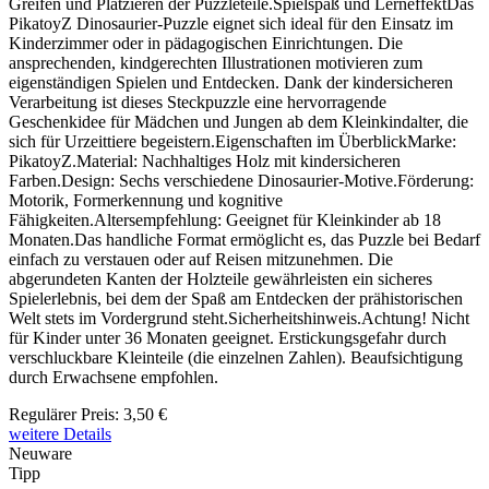
Greifen und Platzieren der Puzzleteile.Spielspaß und LerneffektDas
PikatoyZ Dinosaurier-Puzzle eignet sich ideal für den Einsatz im
Kinderzimmer oder in pädagogischen Einrichtungen. Die
ansprechenden, kindgerechten Illustrationen motivieren zum
eigenständigen Spielen und Entdecken. Dank der kindersicheren
Verarbeitung ist dieses Steckpuzzle eine hervorragende
Geschenkidee für Mädchen und Jungen ab dem Kleinkindalter, die
sich für Urzeittiere begeistern.Eigenschaften im ÜberblickMarke:
PikatoyZ.Material: Nachhaltiges Holz mit kindersicheren
Farben.Design: Sechs verschiedene Dinosaurier-Motive.Förderung:
Motorik, Formerkennung und kognitive
Fähigkeiten.Altersempfehlung: Geeignet für Kleinkinder ab 18
Monaten.Das handliche Format ermöglicht es, das Puzzle bei Bedarf
einfach zu verstauen oder auf Reisen mitzunehmen. Die
abgerundeten Kanten der Holzteile gewährleisten ein sicheres
Spielerlebnis, bei dem der Spaß am Entdecken der prähistorischen
Welt stets im Vordergrund steht.Sicherheitshinweis.Achtung! Nicht
für Kinder unter 36 Monaten geeignet. Erstickungsgefahr durch
verschluckbare Kleinteile (die einzelnen Zahlen). Beaufsichtigung
durch Erwachsene empfohlen.
Regulärer Preis:
3,50 €
weitere Details
Neuware
Tipp