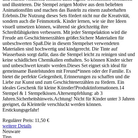
und illustrieren. Die Stempel zeigen Motive aus dem beliebten
Animationsfilm und machen das Basteln zu einem zauberhaften
Erlebnis.Die Nutzung dieses Sets fördert nicht nur die Kreativität,
sondern auch die Feinmotorik. Kinder lernen, wie sie ihre Ideen
visuell umsetzen können, während sie gleichzeitig ihre
Schreibfähigkeiten verbessern. Mit jeder Stempelaktion wird die
Freude am Geschichtenerzählen größer.Sichere Materialien für
unbeschwerten Spaß.Die in diesem Stempelset verwendeten
Materialien sind hochwertig und kindgerecht. Die Tinte auf
Wasserbasis sorgt dafür, dass die Stempel leicht zu reinigen sind und
keine schädlichen Chemikalien enthalten. So können Kinder sicher
und unbeschwert kreativ werden.Dieses Set eignet sich ideal für
gemeinsame Bastelstunden mit Freund*innen oder der Familie. Es
bietet die perfekte Gelegenheit, Erinnerungen zu schaffen und die
Liebe zur Kunst und zum Geschichtenerzählen zu fördern. Ein
ideales Geschenk für kleine Künstler!Produktinformationen.14
Stempel & 1 Stempelkissen.Altersempfehlung: ab 3
Jahren.Sicherheitshinweis.Achtung! Nicht für Kinder unter 3 Jahren
geeignet, da Kleinteile verschluckt werden können.
Erstickungsgefahr!
Regulärer Preis:
11,50 €
weitere Details
Neuware
Tipp