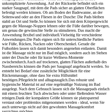
unkomplizierte Anwendung. Auf der Rückseite befindet sich ein
starker Saugnapf, mit dem die Pads sicher an glatten Oberflächen
befestigt werden können. Ob am Boden der Badewanne, an der
Seitenwand oder an den Fliesen in der Dusche: Die Pads bleiben
stabil an Ort und Stelle.So können Sie sich mit dem Körpergewicht
gegen die Massage-Noppen lehnen oder die Füße darüber bewegen,
um genau die gewünschte Stelle zu stimulieren. Das macht die
Anwendung flexibel und individuell.Vielseitig für verschiedene
Anwendungen.Die Pads eignen sich für unterschiedliche Partien
wie Füße, Rücken, Nacken oder Oberschenkel. Gerade die
Fußsohlen lassen sich damit besonders angenehm entlasten. Damit
ist die Massage nicht nur im Bad möglich, sondern auch im Stehen
unter der Dusche oder für kurze Wellness-Momente
zwischendurch.Auch auf trockenen, glatten Flächen außerhalb des
Nassbereichs können die Pads per Saugnapf angebracht werden. So
entsteht bei Bedarf eine zusätzliche Möglichkeit für eine
Rückenmassage, ohne dass Sie extra Hilfsmittel
benötigen.Pflegeleicht und alltagstauglich.Das robuste und
hygienische Material ist auf eine regelmäßige Nutzung im Bad
ausgelegt. Nach dem Gebrauch lassen sich die Massagepads einfach
mit einem feuchten Tuch abwischen oder unter fließendem Wasser
reinigen.Dank der kompakten Größe können sie platzsparend
verstaut oder problemlos mitgenommen werden - ideal, wenn Sie
auch unterwegs nicht auf den gewohnten Massagekomfort
verzichten möchten.