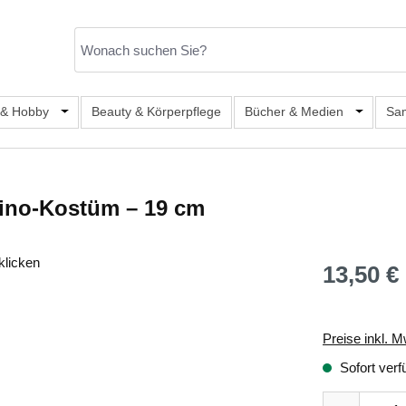
er Kategorie Mode & Accessoires
 & Hobby
Öffne oder Schließe das Dropdown der Kategorie Büro, S
Beauty & Körperpflege
Bücher & Medien
Öffne od
Sa
ino-Kostüm – 19 cm
klicken
13,50 €
Regulärer Prei
Preise inkl. M
Sofort verf
Produkt Anza