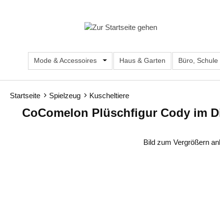
m Hauptinhalt springen
Zur Suche springen
Zur Hauptnavigation springen
Mode & Accessoires
Öffne oder Schließe das Dropdown d
Haus & Garten
Büro, Schule
Startseite
Spielzeug
Kuscheltiere
CoComelon Plüschfigur Cody im D
Bildergalerie überspringen
Bild zum Vergrößern an