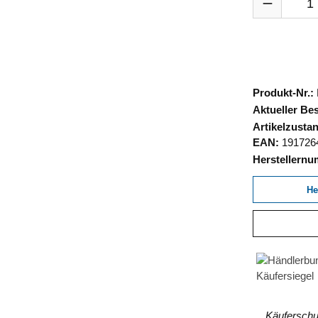
Produkt-Nr.:
Aktueller Be
Artikelzusta
EAN:
191726
Herstellern
He
Käuferschut