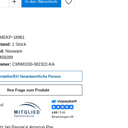
In den Warenkorb
MEKP-18961
stand:
1 Stück
nd:
Neuware
458289
ummer:
CMW0330-081922-KA
rsteller/EU Verantwortliche Person
Ihre Frage zum Produkt
z bei Paypal & Amazon Pay.