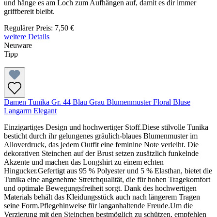
und hänge es am Loch zum Aufhängen auf, damit es dir immer
griffbereit bleibt.
Regulärer Preis:
7,50 €
weitere Details
Neuware
Tipp
Damen Tunika Gr. 44 Blau Grau Blumenmuster Floral Bluse
Langarm Elegant
Einzigartiges Design und hochwertiger Stoff.Diese stilvolle Tunika
besticht durch ihr gelungenes gräulich-blaues Blumenmuster im
Alloverdruck, das jedem Outfit eine feminine Note verleiht. Die
dekorativen Steinchen auf der Brust setzen zusätzlich funkelnde
Akzente und machen das Longshirt zu einem echten
Hingucker.Gefertigt aus 95 % Polyester und 5 % Elasthan, bietet die
Tunika eine angenehme Stretchqualität, die für hohen Tragekomfort
und optimale Bewegungsfreiheit sorgt. Dank des hochwertigen
Materials behält das Kleidungsstück auch nach längerem Tragen
seine Form.Pflegehinweise für langanhaltende Freude.Um die
Verzierung mit den Steinchen bestmöglich zu schützen, empfehlen