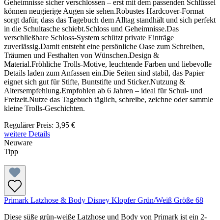
Geheimnisse sicher verschlossen – erst mit dem passenden Schlüssel
können neugierige Augen sie sehen.Robustes Hardcover-Format
sorgt dafür, dass das Tagebuch dem Alltag standhält und sich perfekt
in die Schultasche schiebt.Schloss und Geheimnisse.Das
verschließbare Schloss-System schützt private Einträge
zuverlässig.Damit entsteht eine persönliche Oase zum Schreiben,
Träumen und Festhalten von Wünschen.Design &
Material.Fröhliche Trolls-Motive, leuchtende Farben und liebevolle
Details laden zum Anfassen ein.Die Seiten sind stabil, das Papier
eignet sich gut für Stifte, Buntstifte und Sticker.Nutzung &
Altersempfehlung.Empfohlen ab 6 Jahren – ideal für Schul- und
Freizeit.Nutze das Tagebuch täglich, schreibe, zeichne oder sammle
kleine Trolls-Geschichten.
Regulärer Preis:
3,95 €
weitere Details
Neuware
Tipp
Primark Latzhose & Body Disney Klopfer Grün/Weiß Größe 68
Diese süße grün-weiße Latzhose und Body von Primark ist ein 2-