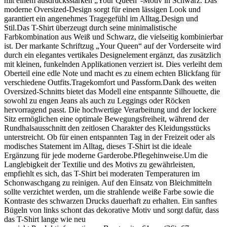
mit einem ausdrucksstarken „Your Queen“-Motiv in Schwarz. Das
moderne Oversized-Design sorgt für einen lässigen Look und
garantiert ein angenehmes Tragegefühl im Alltag.Design und
Stil.Das T-Shirt überzeugt durch seine minimalistische
Farbkombination aus Weiß und Schwarz, die vielseitig kombinierbar
ist. Der markante Schriftzug „Your Queen“ auf der Vorderseite wird
durch ein elegantes vertikales Designelement ergänzt, das zusätzlich
mit kleinen, funkelnden Applikationen verziert ist. Dies verleiht dem
Oberteil eine edle Note und macht es zu einem echten Blickfang für
verschiedene Outfits.Tragekomfort und Passform.Dank des weiten
Oversized-Schnitts bietet das Modell eine entspannte Silhouette, die
sowohl zu engen Jeans als auch zu Leggings oder Röcken
hervorragend passt. Die hochwertige Verarbeitung und der lockere
Sitz ermöglichen eine optimale Bewegungsfreiheit, während der
Rundhalsausschnitt den zeitlosen Charakter des Kleidungsstücks
unterstreicht. Ob für einen entspannten Tag in der Freizeit oder als
modisches Statement im Alltag, dieses T-Shirt ist die ideale
Ergänzung für jede moderne Garderobe.Pflegehinweise.Um die
Langlebigkeit der Textilie und des Motivs zu gewährleisten,
empfiehlt es sich, das T-Shirt bei moderaten Temperaturen im
Schonwaschgang zu reinigen. Auf den Einsatz von Bleichmitteln
sollte verzichtet werden, um die strahlende weiße Farbe sowie die
Kontraste des schwarzen Drucks dauerhaft zu erhalten. Ein sanftes
Bügeln von links schont das dekorative Motiv und sorgt dafür, dass
das T-Shirt lange wie neu