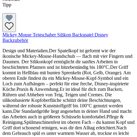
Tipp
Mickey Mouse Teigschaber Silikon Backspatel Disney
Backzubehör
Design und Materialien.Der Spatelkopf ist geformt wie der
ikonische Mickey-Mouse-Handschuh — flach mit vier Fingern und
Daumen. Der Silikonkopf ermöglicht dir sanftes Arbeiten in
beschichteten Pfannen und ist hitzebeständig bis 180°C.Der Griff
kommt in Hellblau mit bunten Sprenkeln (Rot, Gelb, Orange). Am
oberen Ende findest du ein Mickey-Mouse-Kopf-Symbol und ein
Loch zum Aufhängen – perfekt für eine freche, Disney-inspirierte
Küche.Praxis & Anwendung.Er ist ideal für dich zum Backen,
Rühren und Abheben von Teig, Teigen und Cremes. Die
silikonbasierte Kopfoberfläche schützt deine Beschichtungen,
während der robuste Kunststoffgriff bis 100°C genutzt werden
kann.Die Standardgröße liegt angenehm in deiner Hand und macht
das Arbeiten auch in größeren Schüsseln komfortabel.Pflege &
Reinigung.Spülmaschinenfest im oberen Fach – du kannst Kopf und
Griff dort schonend reinigen, was dir den Alltag erleichtert.Nach
dem Gebrauch spül es unter warmem Wasser ab, trockne es leicht