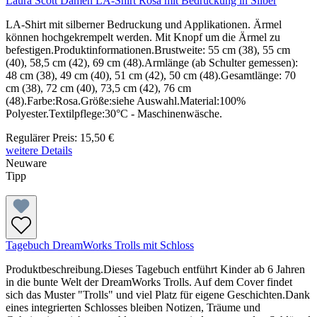
Laura Scott Damen LA-Shirt Rosa mit Bedruckung in Silber
LA-Shirt mit silberner Bedruckung und Applikationen. Ärmel
können hochgekrempelt werden. Mit Knopf um die Ärmel zu
befestigen.Produktinformationen.Brustweite: 55 cm (38), 55 cm
(40), 58,5 cm (42), 69 cm (48).Armlänge (ab Schulter gemessen):
48 cm (38), 49 cm (40), 51 cm (42), 50 cm (48).Gesamtlänge: 70
cm (38), 72 cm (40), 73,5 cm (42), 76 cm
(48).Farbe:Rosa.Größe:siehe Auswahl.Material:100%
Polyester.Textilpflege:30°C - Maschinenwäsche.
Regulärer Preis:
15,50 €
weitere Details
Neuware
Tipp
Tagebuch DreamWorks Trolls mit Schloss
Produktbeschreibung.Dieses Tagebuch entführt Kinder ab 6 Jahren
in die bunte Welt der DreamWorks Trolls. Auf dem Cover findet
sich das Muster "Trolls" und viel Platz für eigene Geschichten.Dank
eines integrierten Schlosses bleiben Notizen, Träume und