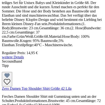
teiliges Set für Unisex Babys und Kleinkinder in Größe 68. Der
runde Ausschnitt und die kurzen Ärmel machen es perfekt für den
Sommer. Die Hose und der Body bestehen aus Baumwolle und
Elasthan und sind maschinenwaschbar. Das Set verfügt über das
beliebte Disney Klopfer-Design und wird bestimmt ein Liebling bei
Ihrem kleinen Disney-Fan sein.Produktinformationen.(1.
Body)Brustweite: 23 cm.Gesamtlänge: 36 cm.(2. Hose)Bundweite:
22,5 cm.Gesamtlänge: 37
cm.Farbe:Grün/Weiß.Größe:68.Material:Hose/Body: 100%
Baumwolle.Kragen: 95% Baumwolle,5%
Elasthan.Textilpflege:40°C - Maschinenwäsche.
Regulärer Preis:
14,95 €
weitere Details
Secoundhand
Tipp
Zero Damen Top Shoulder Shirt Größe 42 Lila
Freches Damen Shoulder Shirt mit Gummizug unten und an der
Schulter.Produktinformationen.Brustweite: 45 cm.Gesamtlänge: 72
cm.Farbe:Lila.Größe:42.Material:100%