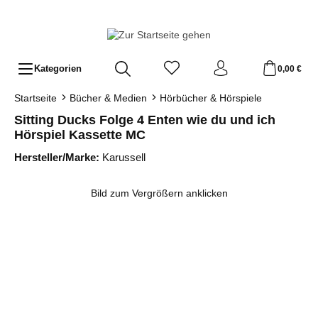
Zum Hauptinhalt springen
Kategorien
0,00 €
Startseite
Bücher & Medien
Hörbücher & Hörspiele
Sitting Ducks Folge 4 Enten wie du und ich
Hörspiel Kassette MC
Hersteller/Marke:
Karussell
Bildergalerie überspringen
Bild zum Vergrößern anklicken