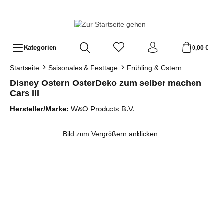
Zum Hauptinhalt springen
Kategorien
0,00 €
Startseite
Saisonales & Festtage
Frühling & Ostern
Disney Ostern OsterDeko zum selber machen
Cars III
Hersteller/Marke:
W&O Products B.V.
Bildergalerie überspringen
Bild zum Vergrößern anklicken