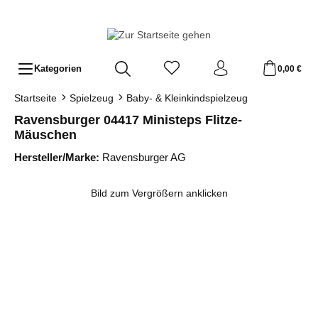
Zum Hauptinhalt springen
Kategorien
0,00 €
Startseite
Spielzeug
Baby- & Kleinkindspielzeug
Ravensburger 04417 Ministeps Flitze-
Mäuschen
Hersteller/Marke:
Ravensburger AG
Bildergalerie überspringen
Bild zum Vergrößern anklicken