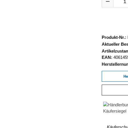
Produkt-Nr.:
Aktueller Be
Artikelzusta
EAN:
406145
Herstellern
He
Käuferschut