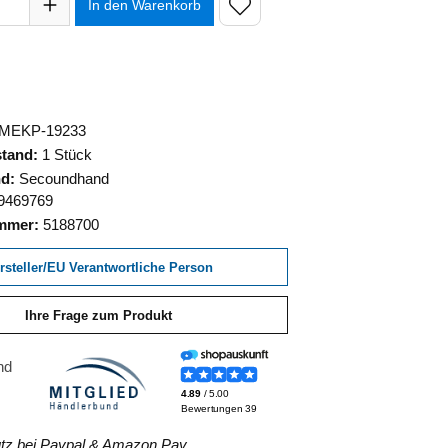
In den Warenkorb
MEKP-19233
stand:
1 Stück
nd:
Secoundhand
9469769
ummer:
5188700
rsteller/EU Verantwortliche Person
Ihre Frage zum Produkt
z bei Paypal & Amazon Pay.