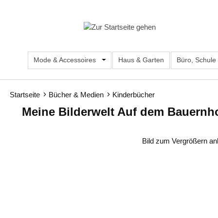
m Hauptinhalt springen
Zur Suche springen
Zur Hauptnavigation springen
Mode & Accessoires
Öffne oder Schließe das Dropdown d
Haus & Garten
Büro, Schule
Startseite
Bücher & Medien
Kinderbücher
Meine Bilderwelt Auf dem Bauernh
Bildergalerie überspringen
Bild zum Vergrößern an