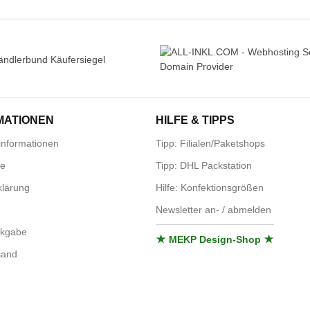
MATIONEN
HILFE & TIPPS
nformationen
Tipp: Filialen/Paketshops
se
Tipp: DHL Packstation
lärung
Hilfe: Konfektionsgrößen
Newsletter an- / abmelden
ckgabe
★ MEKP Design-Shop ★
sand