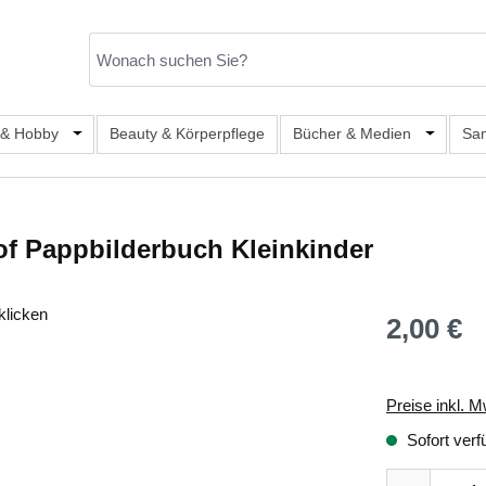
er Kategorie Mode & Accessoires
 & Hobby
Öffne oder Schließe das Dropdown der Kategorie Büro, S
Beauty & Körperpflege
Bücher & Medien
Öffne od
Sa
of Pappbilderbuch Kleinkinder
klicken
2,00 €
Regulärer Prei
Preise inkl. M
Sofort verf
Produkt Anza