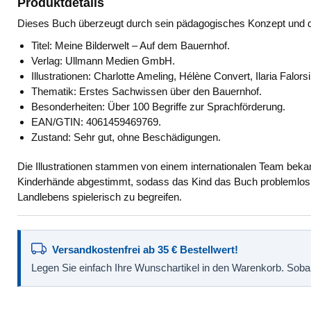
Produktdetails
Dieses Buch überzeugt durch sein pädagogisches Konzept und die
Titel: Meine Bilderwelt – Auf dem Bauernhof.
Verlag: Ullmann Medien GmbH.
Illustrationen: Charlotte Ameling, Hélène Convert, Ilaria Falor
Thematik: Erstes Sachwissen über den Bauernhof.
Besonderheiten: Über 100 Begriffe zur Sprachförderung.
EAN/GTIN: 4061459469769.
Zustand: Sehr gut, ohne Beschädigungen.
Die Illustrationen stammen von einem internationalen Team bekannt
Kinderhände abgestimmt, sodass das Kind das Buch problemlos se
Landlebens spielerisch zu begreifen.
Versandkostenfrei ab 35 € Bestellwert!
Legen Sie einfach Ihre Wunschartikel in den Warenkorb. Sobald