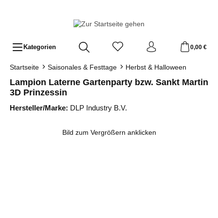
Zum Hauptinhalt springen
Kategorien
0,00 €
Startseite
Saisonales & Festtage
Herbst & Halloween
Lampion Laterne Gartenparty bzw. Sankt Martin
3D Prinzessin
Hersteller/Marke:
DLP Industry B.V.
Bildergalerie überspringen
Bild zum Vergrößern anklicken