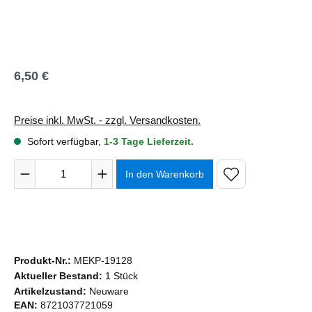
6,50 €
Regulärer Preis:
Preise inkl. MwSt. - zzgl. Versandkosten.
Sofort verfügbar,
1-3 Tage Lieferzeit.
Produkt Anzahl: Gib den gewünschten Wert ein oder benutze 
In den Warenkorb
Produkt-Nr.:
MEKP-19128
Aktueller Bestand:
1 Stück
Artikelzustand:
Neuware
EAN:
8721037721059