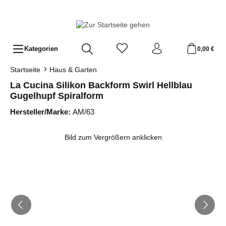
Zum Hauptinhalt springen
Kategorien
0,00 €
Startseite
Haus & Garten
La Cucina Silikon Backform Swirl Hellblau
Gugelhupf Spiralform
Hersteller/Marke:
AM/63
Bildergalerie überspringen
Bild zum Vergrößern anklicken