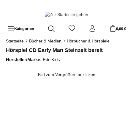
Zum Hauptinhalt springen
Kategorien
0,00 €
Startseite
Bücher & Medien
Hörbücher & Hörspiele
Hörspiel CD Early Man Steinzeit bereit
Hersteller/Marke:
EdelKids
Bildergalerie überspringen
Bild zum Vergrößern anklicken