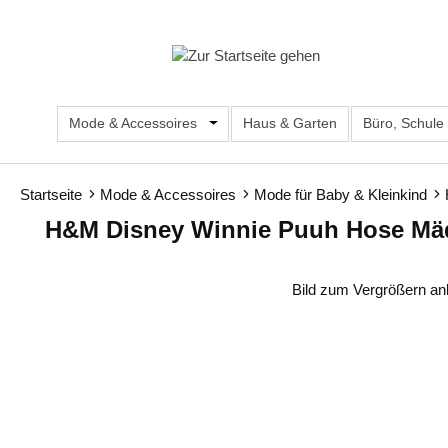
m Hauptinhalt springen
Zur Suche springen
Zur Hauptnavigation springen
Mode & Accessoires
Öffne oder Schließe das Dropdown d
Haus & Garten
Büro, Schule
Startseite
Mode & Accessoires
Mode für Baby & Kleinkind
H&M Disney Winnie Puuh Hose Mädc
Bildergalerie überspringen
Bild zum Vergrößern an