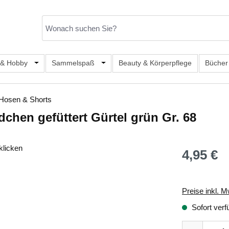
er Kategorie Mode & Accessoires
 & Hobby
Öffne oder Schließe das Dropdown der Kategorie Büro, S
Sammelspaß
Öffne oder Schließe das Dropdown de
Beauty & Körperpflege
Bücher
Hosen & Shorts
hen gefüttert Gürtel grün Gr. 68
klicken
4,95 €
Regulärer Prei
Preise inkl. M
Sofort verf
Produkt Anza