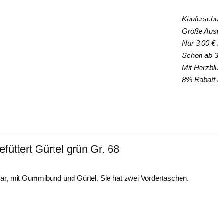
Käuferschut
Große Auswa
Nur 3,00 € f
Schon ab 35
Mit Herzblut
8% Rabatt a
ttert Gürtel grün Gr. 68
bar, mit Gummibund und Gürtel. Sie hat zwei Vordertaschen.