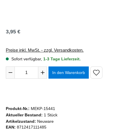
3,95 €
Regulärer Preis:
Preise inkl. MwSt. - zzgl. Versandkosten.
Sofort verfügbar,
1-3 Tage Lieferzeit.
Produkt Anzahl: Gib den gewünschten Wert ein oder benutze 
In den Warenkorb
Produkt-Nr.:
MEKP-15441
Aktueller Bestand:
1 Stück
Artikelzustand:
Neuware
EAN:
8712417111485