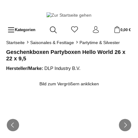
Zum Hauptinhalt springen
Kategorien
0,00 €
Startseite
Saisonales & Festtage
Partytime & Silvester
Geschenkboxen Partyboxen Hello World 26 x
22 x 9,5
Hersteller/Marke:
DLP Industry B.V.
Bildergalerie überspringen
Bild zum Vergrößern anklicken