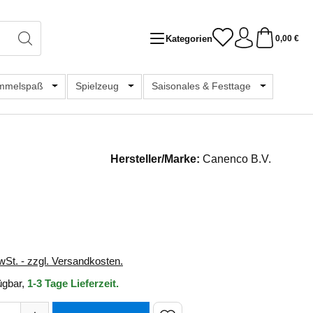
Kategorien
0,00 €
chule & Hobby
er Schließe das Dropdown der Kategorie Bücher & Medien
mmelspaß
Öffne oder Schließe das Dropdown der Kategorie Samme
Spielzeug
Öffne oder Schließe das Dropdown der K
Saisonales & Festtage
Öffne oder 
Hersteller/Marke:
Canenco B.V.
s:
wSt. - zzgl. Versandkosten.
ügbar,
1-3 Tage Lieferzeit.
hl: Gib den gewünschten Wert ein oder benutze die Schaltfläch