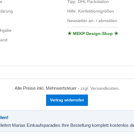
se
Tipp: DHL Packstation
lärung
Hilfe: Konfektionsgrößen
Newsletter an- / abmelden
ckgabe
★ MEKP Design-Shop ★
sand
Alle Preise inkl. Mehrwertsteuer -
.
zzgl. Versandkosten
Vertrag widerrufen
len!
liefert Marias Einkaufsparadies Ihre Bestellung komplett kostenlos d