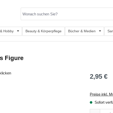
er Kategorie Mode & Accessoires
 & Hobby
Öffne oder Schließe das Dropdown der Kategorie Büro, S
Beauty & Körperpflege
Bücher & Medien
Öffne od
Sa
s Figure
klicken
2,95 €
Regulärer Prei
Preise inkl. M
Sofort verf
Produkt Anza