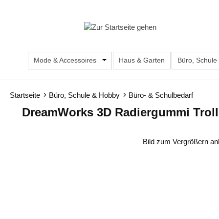
m Hauptinhalt springen
Zur Suche springen
Zur Hauptnavigation springen
Mode & Accessoires
Öffne oder Schließe das Dropdown d
Haus & Garten
Büro, Schule
Startseite
Büro, Schule & Hobby
Büro- & Schulbedarf
DreamWorks 3D Radiergummi Troll
Bildergalerie überspringen
Bild zum Vergrößern an