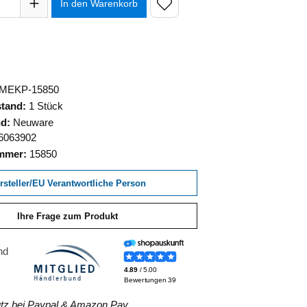
In den Warenkorb
MEKP-15850
stand:
1 Stück
nd:
Neuware
6063902
ummer:
15850
rsteller/EU Verantwortliche Person
Ihre Frage zum Produkt
z bei Paypal & Amazon Pay.