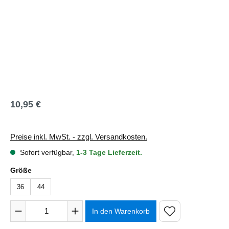
10,95 €
Regulärer Preis:
Preise inkl. MwSt. - zzgl. Versandkosten.
Sofort verfügbar,
1-3 Tage Lieferzeit.
auswählen
Größe
36
44
Produkt Anzahl: Gib den gewünschten Wert ein oder benutze 
In den Warenkorb