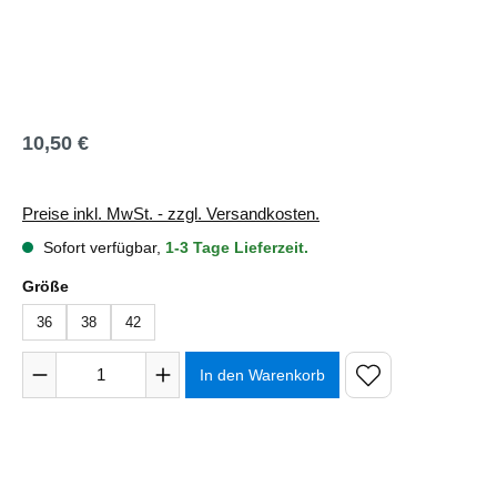
10,50 €
Regulärer Preis:
Preise inkl. MwSt. - zzgl. Versandkosten.
Sofort verfügbar,
1-3 Tage Lieferzeit.
auswählen
Größe
36
38
42
Produkt Anzahl: Gib den gewünschten Wert ein oder benutze 
In den Warenkorb