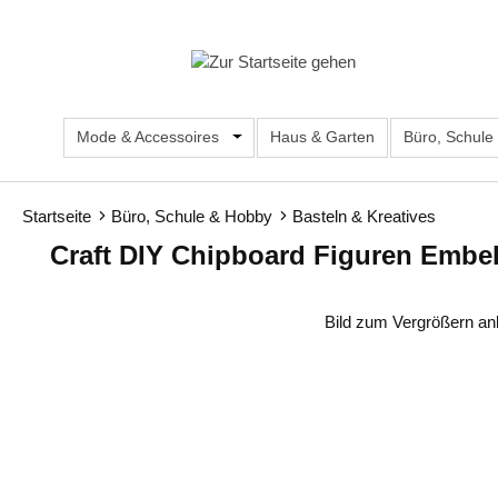
m Hauptinhalt springen
Zur Suche springen
Zur Hauptnavigation springen
Mode & Accessoires
Öffne oder Schließe das Dropdown d
Haus & Garten
Büro, Schule
Startseite
Büro, Schule & Hobby
Basteln & Kreatives
Craft DIY Chipboard Figuren Embel
Bildergalerie überspringen
Bild zum Vergrößern an