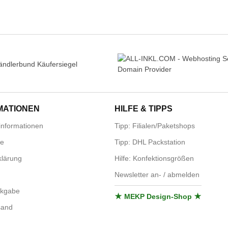
MATIONEN
HILFE & TIPPS
nformationen
Tipp: Filialen/Paketshops
se
Tipp: DHL Packstation
lärung
Hilfe: Konfektionsgrößen
Newsletter an- / abmelden
ckgabe
★ MEKP Design-Shop ★
sand