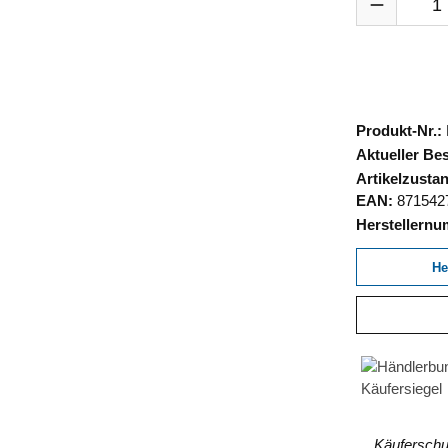
Produkt-Nr.:
Aktueller Be
Artikelzusta
EAN:
871542
Herstellern
He
Käuferschut