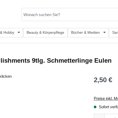
er Kategorie Mode & Accessoires
 & Hobby
Öffne oder Schließe das Dropdown der Kategorie Büro, S
Beauty & Körperpflege
Bücher & Medien
Öffne od
Sa
lishments 9tlg. Schmetterlinge Eulen
klicken
2,50 €
Regulärer Prei
Preise inkl. M
Sofort verf
Produkt Anza