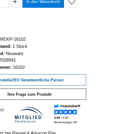
In den Warenkorb
MEKP-16102
stand:
1 Stück
nd:
Neuware
7028941
ummer:
16102
rsteller/EU Verantwortliche Person
Ihre Frage zum Produkt
z bei Paypal & Amazon Pay.