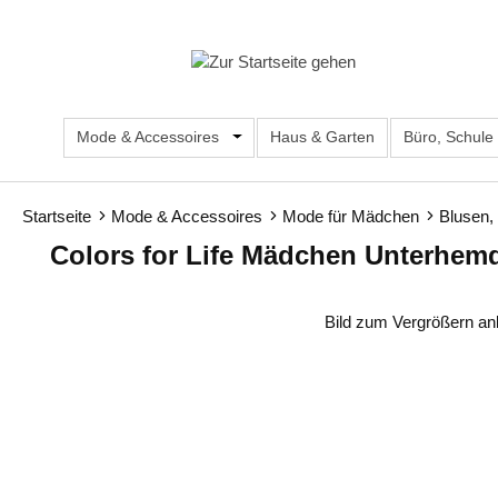
m Hauptinhalt springen
Zur Suche springen
Zur Hauptnavigation springen
Mode & Accessoires
Öffne oder Schließe das Dropdown d
Haus & Garten
Büro, Schule
Startseite
Mode & Accessoires
Mode für Mädchen
Blusen,
Colors for Life Mädchen Unterhemd
Bildergalerie überspringen
Bild zum Vergrößern an