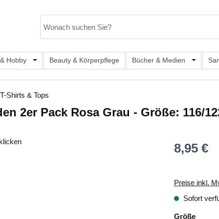
er Kategorie Mode & Accessoires
 & Hobby
Öffne oder Schließe das Dropdown der Kategorie Büro, S
Beauty & Körperpflege
Bücher & Medien
Öffne od
Sa
 T-Shirts & Tops
en 2er Pack Rosa Grau - Größe: 116/12
klicken
8,95 €
Regulärer Prei
Preise inkl. M
Sofort verf
auswä
Größe