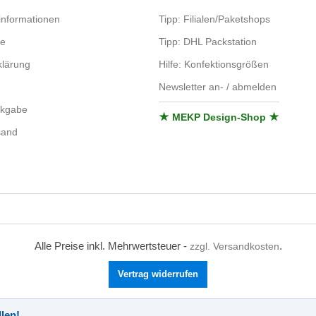
nformationen
Tipp: Filialen/Paketshops
se
Tipp: DHL Packstation
lärung
Hilfe: Konfektionsgrößen
Newsletter an- / abmelden
ckgabe
★ MEKP Design-Shop ★
sand
Alle Preise inkl. Mehrwertsteuer -
.
zzgl. Versandkosten
Vertrag widerrufen
len!