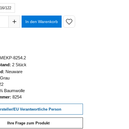
16/122
hl: Gib den gewünschten Wert ein oder benutze die Schaltfläch
In den Warenkorb
MEKP-8254.2
stand:
2 Stück
nd:
Neuware
 Grau
22
% Baumwolle
ummer:
8254
rsteller/EU Verantwortliche Person
Ihre Frage zum Produkt