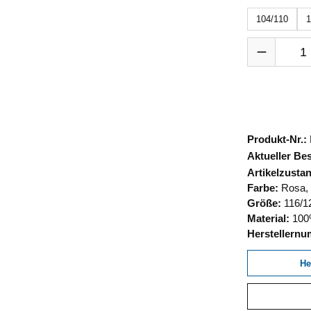
104/110
1
Produkt Anza
Produkt-Nr.:
Aktueller Be
Artikelzusta
Farbe:
Rosa,
Größe:
116/1
Material:
100
Herstellern
He