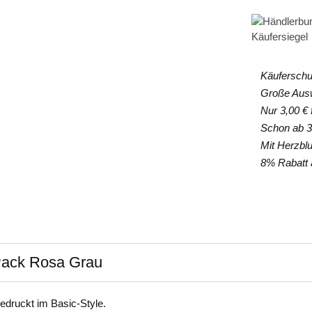
Käuferschut
Große Auswa
Nur 3,00 € f
Schon ab 35
Mit Herzblut
8% Rabatt a
Pack Rosa Grau
edruckt im Basic-Style.