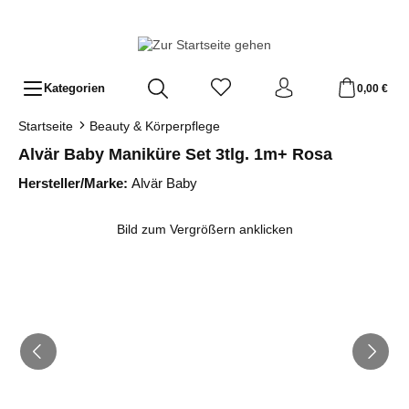
Zum Hauptinhalt springen
Kategorien
0,00 €
Startseite
Beauty & Körperpflege
Alvär Baby Maniküre Set 3tlg. 1m+ Rosa
Hersteller/Marke:
Alvär Baby
Bildergalerie überspringen
Bild zum Vergrößern anklicken