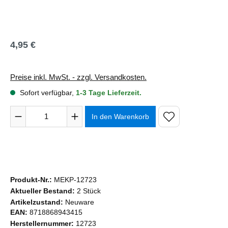
4,95 €
Regulärer Preis:
Preise inkl. MwSt. - zzgl. Versandkosten.
Sofort verfügbar,
1-3 Tage Lieferzeit.
Produkt Anzahl: Gib den gewünschten Wert ein oder benutze 
In den Warenkorb
Produkt-Nr.:
MEKP-12723
Aktueller Bestand:
2 Stück
Artikelzustand:
Neuware
EAN:
8718868943415
Herstellernummer:
12723