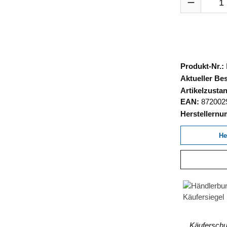
Produkt-Nr.:
Aktueller Be
Artikelzusta
EAN:
872002
Herstellern
He
Käuferschut