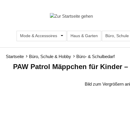
m Hauptinhalt springen
Zur Suche springen
Zur Hauptnavigation springen
Mode & Accessoires
Öffne oder Schließe das Dropdown d
Haus & Garten
Büro, Schule
Startseite
Büro, Schule & Hobby
Büro- & Schulbedarf
PAW Patrol Mäppchen für Kinder –
Bildergalerie überspringen
Bild zum Vergrößern an