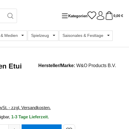
Kategorien
0,00 €
chule & Hobby
r Kategorie Sammelspaß
 & Medien
Öffne oder Schließe das Dropdown der Kategorie Bücher
Spielzeug
Öffne oder Schließe das Dropdown der K
Saisonales & Festtage
Öffne oder 
en Etui
Hersteller/Marke:
W&O Products B.V.
s:
wSt. - zzgl. Versandkosten.
ügbar,
1-3 Tage Lieferzeit.
hl: Gib den gewünschten Wert ein oder benutze die Schaltfläch