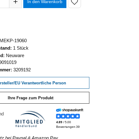
In den Warenkorb
MEKP-19060
stand:
1 Stück
nd:
Neuware
9091019
ummer:
3209192
rsteller/EU Verantwortliche Person
Ihre Frage zum Produkt
z bei Paypal & Amazon Pay.