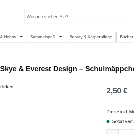
er Kategorie Mode & Accessoires
 & Hobby
Öffne oder Schließe das Dropdown der Kategorie Büro, S
Sammelspaß
Öffne oder Schließe das Dropdown de
Beauty & Körperpflege
Bücher
 Skye & Everest Design – Schulmäppch
klicken
2,50 €
Regulärer Prei
Preise inkl. M
Sofort verf
Produkt Anza