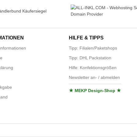
MATIONEN
HILFE & TIPPS
nformationen
Tipp: Filialen/Paketshops
se
Tipp: DHL Packstation
lärung
Hilfe: Konfektionsgrößen
Newsletter an- / abmelden
ckgabe
★ MEKP Design-Shop ★
sand