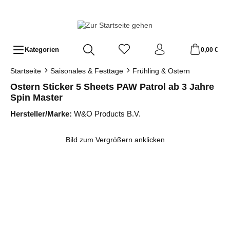
Zum Hauptinhalt springen
Kategorien
0,00 €
Startseite
Saisonales & Festtage
Frühling & Ostern
Ostern Sticker 5 Sheets PAW Patrol ab 3 Jahre
Spin Master
Hersteller/Marke:
W&O Products B.V.
Bildergalerie überspringen
Bild zum Vergrößern anklicken