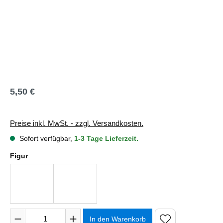
5,50 €
Regulärer Preis:
Preise inkl. MwSt. - zzgl. Versandkosten.
Sofort verfügbar,
1-3 Tage Lieferzeit.
auswählen
Figur
1
2
Produkt Anzahl: Gib den gewünschten Wert ein oder benutze 
In den Warenkorb