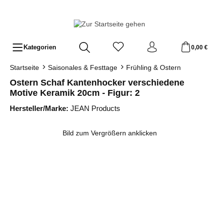
Zum Hauptinhalt springen
Kategorien
0,00 €
Startseite
Saisonales & Festtage
Frühling & Ostern
Ostern Schaf Kantenhocker verschiedene
Motive Keramik 20cm - Figur: 2
Hersteller/Marke:
JEAN Products
Bildergalerie überspringen
Bild zum Vergrößern anklicken