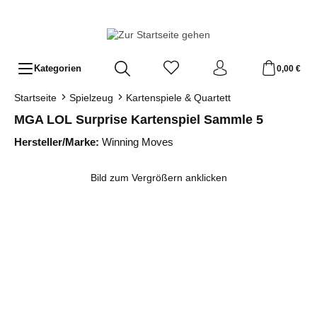
Zum Hauptinhalt springen
Kategorien
0,00 €
Startseite
Spielzeug
Kartenspiele & Quartett
MGA LOL Surprise Kartenspiel Sammle 5
Hersteller/Marke:
Winning Moves
Bildergalerie überspringen
Bild zum Vergrößern anklicken