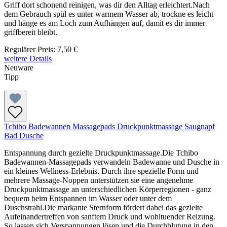
Griff dort schonend reinigen, was dir den Alltag erleichtert.Nach
dem Gebrauch spül es unter warmem Wasser ab, trockne es leicht
und hänge es am Loch zum Aufhängen auf, damit es dir immer
griffbereit bleibt.
Regulärer Preis:
7,50 €
weitere Details
Neuware
Tipp
Tchibo Badewannen Massagepads Druckpunktmassage Saugnapf
Bad Dusche
Entspannung durch gezielte Druckpunktmassage.Die Tchibo
Badewannen-Massagepads verwandeln Badewanne und Dusche in
ein kleines Wellness-Erlebnis. Durch ihre spezielle Form und
mehrere Massage-Noppen unterstützen sie eine angenehme
Druckpunktmassage an unterschiedlichen Körperregionen - ganz
bequem beim Entspannen im Wasser oder unter dem
Duschstrahl.Die markante Sternform fördert dabei das gezielte
Aufeinandertreffen von sanftem Druck und wohltuender Reizung.
So lassen sich Verspannungen lösen und die Durchblutung in den