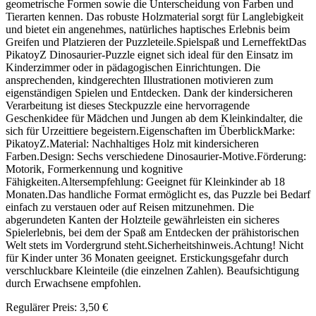
geometrische Formen sowie die Unterscheidung von Farben und
Tierarten kennen. Das robuste Holzmaterial sorgt für Langlebigkeit
und bietet ein angenehmes, natürliches haptisches Erlebnis beim
Greifen und Platzieren der Puzzleteile.Spielspaß und LerneffektDas
PikatoyZ Dinosaurier-Puzzle eignet sich ideal für den Einsatz im
Kinderzimmer oder in pädagogischen Einrichtungen. Die
ansprechenden, kindgerechten Illustrationen motivieren zum
eigenständigen Spielen und Entdecken. Dank der kindersicheren
Verarbeitung ist dieses Steckpuzzle eine hervorragende
Geschenkidee für Mädchen und Jungen ab dem Kleinkindalter, die
sich für Urzeittiere begeistern.Eigenschaften im ÜberblickMarke:
PikatoyZ.Material: Nachhaltiges Holz mit kindersicheren
Farben.Design: Sechs verschiedene Dinosaurier-Motive.Förderung:
Motorik, Formerkennung und kognitive
Fähigkeiten.Altersempfehlung: Geeignet für Kleinkinder ab 18
Monaten.Das handliche Format ermöglicht es, das Puzzle bei Bedarf
einfach zu verstauen oder auf Reisen mitzunehmen. Die
abgerundeten Kanten der Holzteile gewährleisten ein sicheres
Spielerlebnis, bei dem der Spaß am Entdecken der prähistorischen
Welt stets im Vordergrund steht.Sicherheitshinweis.Achtung! Nicht
für Kinder unter 36 Monaten geeignet. Erstickungsgefahr durch
verschluckbare Kleinteile (die einzelnen Zahlen). Beaufsichtigung
durch Erwachsene empfohlen.
Regulärer Preis:
3,50 €