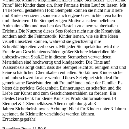
Prinz" lädt Kinder dazu ein, ihrer Fantasie freien Lauf zu lassen. Mit
14 liebevoll gestalteten Holz-Stempeln können sie nicht nur Briefe
und Karten verzieren, sondern auch eigene Geschichten erschaffen
und illustrieren. Die Stempel zeigen Motive aus dem beliebten
Animationsfilm und machen das Basteln zu einem zauberhaften
Erlebnis.Die Nutzung dieses Sets fördert nicht nur die Kreativität,
sondern auch die Feinmotorik. Kinder lernen, wie sie ihre Ideen
visuell umsetzen können, während sie gleichzeitig ihre
Schreibfähigkeiten verbessern. Mit jeder Stempelaktion wird die
Freude am Geschichtenerzählen größer.Sichere Materialien für
unbeschwerten Spaß.Die in diesem Stempelset verwendeten
Materialien sind hochwertig und kindgerecht. Die Tinte auf
Wasserbasis sorgt dafür, dass die Stempel leicht zu reinigen sind und
keine schädlichen Chemikalien enthalten. So können Kinder sicher
und unbeschwert kreativ werden.Dieses Set eignet sich ideal für
gemeinsame Bastelstunden mit Freund*innen oder der Familie. Es
bietet die perfekte Gelegenheit, Erinnerungen zu schaffen und die
Liebe zur Kunst und zum Geschichtenerzählen zu fördern. Ein
ideales Geschenk für kleine Künstler!Produktinformationen.14
Stempel & 1 Stempelkissen.Altersempfehlung: ab 3
Jahren.Sicherheitshinweis.Achtung! Nicht für Kinder unter 3 Jahren
geeignet, da Kleinteile verschluckt werden können.
Erstickungsgefahr!
Regulärer Preis:
11,50 €