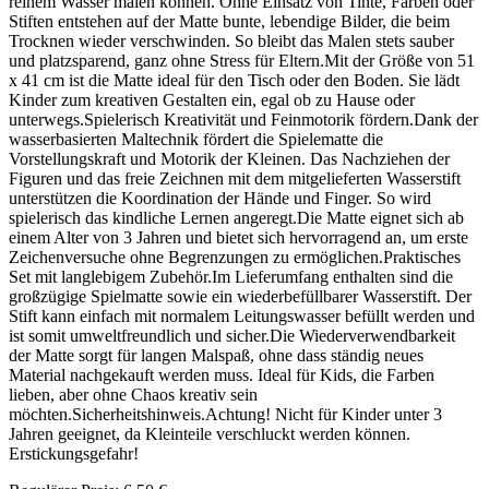
reinem Wasser malen können. Ohne Einsatz von Tinte, Farben oder
Stiften entstehen auf der Matte bunte, lebendige Bilder, die beim
Trocknen wieder verschwinden. So bleibt das Malen stets sauber
und platzsparend, ganz ohne Stress für Eltern.Mit der Größe von 51
x 41 cm ist die Matte ideal für den Tisch oder den Boden. Sie lädt
Kinder zum kreativen Gestalten ein, egal ob zu Hause oder
unterwegs.Spielerisch Kreativität und Feinmotorik fördern.Dank der
wasserbasierten Maltechnik fördert die Spielematte die
Vorstellungskraft und Motorik der Kleinen. Das Nachziehen der
Figuren und das freie Zeichnen mit dem mitgelieferten Wasserstift
unterstützen die Koordination der Hände und Finger. So wird
spielerisch das kindliche Lernen angeregt.Die Matte eignet sich ab
einem Alter von 3 Jahren und bietet sich hervorragend an, um erste
Zeichenversuche ohne Begrenzungen zu ermöglichen.Praktisches
Set mit langlebigem Zubehör.Im Lieferumfang enthalten sind die
großzügige Spielmatte sowie ein wiederbefüllbarer Wasserstift. Der
Stift kann einfach mit normalem Leitungswasser befüllt werden und
ist somit umweltfreundlich und sicher.Die Wiederverwendbarkeit
der Matte sorgt für langen Malspaß, ohne dass ständig neues
Material nachgekauft werden muss. Ideal für Kids, die Farben
lieben, aber ohne Chaos kreativ sein
möchten.Sicherheitshinweis.Achtung! Nicht für Kinder unter 3
Jahren geeignet, da Kleinteile verschluckt werden können.
Erstickungsgefahr!