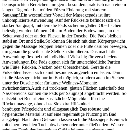
beanspruchten Bereichen anregen - besonders praktisch nach einem
langen Tag oder bei müden Füßen.Fixierung mit starkem
Saugnapf.Ein wesentlicher Vorteil der Massagepads ist ihre
unkomplizierte Anwendung. Auf der Rückseite befindet sich ein
starker Saugnapf, mit dem die Pads sicher an glatten Oberflächen
befestigt werden können. Ob am Boden der Badewanne, an der
Seitenwand oder an den Fliesen in der Dusche: Die Pads bleiben
stabil an Ort und Stelle.So können Sie sich mit dem Körpergewicht
gegen die Massage-Noppen lehnen oder die Füße darüber bewegen,
um genau die gewünschte Stelle zu stimulieren. Das macht die
Anwendung flexibel und individuell.Vielseitig für verschiedene
Anwendungen.Die Pads eignen sich für unterschiedliche Partien
wie Füße, Rücken, Nacken oder Oberschenkel. Gerade die
Fußsohlen lassen sich damit besonders angenehm entlasten. Damit
ist die Massage nicht nur im Bad möglich, sondern auch im Stehen
unter der Dusche oder für kurze Wellness-Momente
zwischendurch.Auch auf trockenen, glatten Flächen außerhalb des
Nassbereichs können die Pads per Saugnapf angebracht werden. So
entsteht bei Bedarf eine zusätzliche Möglichkeit für eine
Rückenmassage, ohne dass Sie extra Hilfsmittel
benötigen.Pflegeleicht und alltagstauglich.Das robuste und
hygienische Material ist auf eine regelmäßige Nutzung im Bad
ausgelegt. Nach dem Gebrauch lassen sich die Massagepads einfach
mit einem feuchten Tuch abwischen oder unter fließendem Wasser
reinigen.Dank der kompakten Größe können sie platzsparend