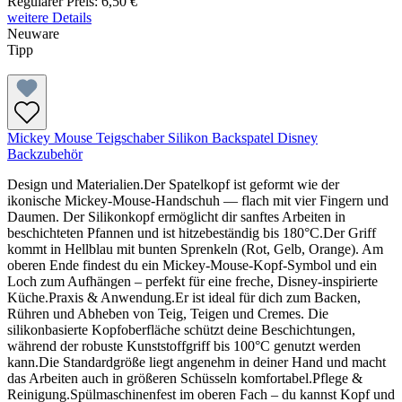
Regulärer Preis:
6,50 €
weitere Details
Neuware
Tipp
Mickey Mouse Teigschaber Silikon Backspatel Disney
Backzubehör
Design und Materialien.Der Spatelkopf ist geformt wie der
ikonische Mickey-Mouse-Handschuh — flach mit vier Fingern und
Daumen. Der Silikonkopf ermöglicht dir sanftes Arbeiten in
beschichteten Pfannen und ist hitzebeständig bis 180°C.Der Griff
kommt in Hellblau mit bunten Sprenkeln (Rot, Gelb, Orange). Am
oberen Ende findest du ein Mickey-Mouse-Kopf-Symbol und ein
Loch zum Aufhängen – perfekt für eine freche, Disney-inspirierte
Küche.Praxis & Anwendung.Er ist ideal für dich zum Backen,
Rühren und Abheben von Teig, Teigen und Cremes. Die
silikonbasierte Kopfoberfläche schützt deine Beschichtungen,
während der robuste Kunststoffgriff bis 100°C genutzt werden
kann.Die Standardgröße liegt angenehm in deiner Hand und macht
das Arbeiten auch in größeren Schüsseln komfortabel.Pflege &
Reinigung.Spülmaschinenfest im oberen Fach – du kannst Kopf und