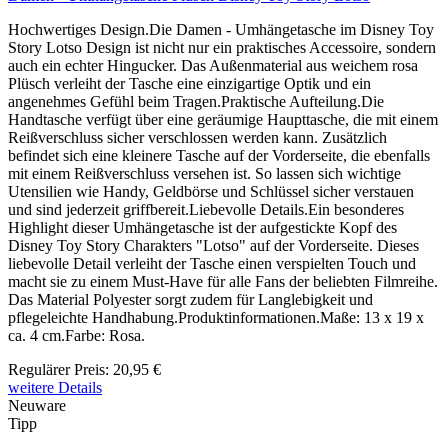
Hochwertiges Design.Die Damen - Umhängetasche im Disney Toy
Story Lotso Design ist nicht nur ein praktisches Accessoire, sondern
auch ein echter Hingucker. Das Außenmaterial aus weichem rosa
Plüsch verleiht der Tasche eine einzigartige Optik und ein
angenehmes Gefühl beim Tragen.Praktische Aufteilung.Die
Handtasche verfügt über eine geräumige Haupttasche, die mit einem
Reißverschluss sicher verschlossen werden kann. Zusätzlich
befindet sich eine kleinere Tasche auf der Vorderseite, die ebenfalls
mit einem Reißverschluss versehen ist. So lassen sich wichtige
Utensilien wie Handy, Geldbörse und Schlüssel sicher verstauen
und sind jederzeit griffbereit.Liebevolle Details.Ein besonderes
Highlight dieser Umhängetasche ist der aufgestickte Kopf des
Disney Toy Story Charakters "Lotso" auf der Vorderseite. Dieses
liebevolle Detail verleiht der Tasche einen verspielten Touch und
macht sie zu einem Must-Have für alle Fans der beliebten Filmreihe.
Das Material Polyester sorgt zudem für Langlebigkeit und
pflegeleichte Handhabung.Produktinformationen.Maße: 13 x 19 x
ca. 4 cm.Farbe: Rosa.
Regulärer Preis:
20,95 €
weitere Details
Neuware
Tipp