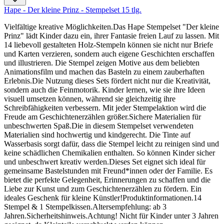
Hape - Der kleine Prinz - Stempelset 15 tlg.
Vielfältige kreative Möglichkeiten.Das Hape Stempelset "Der kleine
Prinz" lädt Kinder dazu ein, ihrer Fantasie freien Lauf zu lassen. Mit
14 liebevoll gestalteten Holz-Stempeln können sie nicht nur Briefe
und Karten verzieren, sondern auch eigene Geschichten erschaffen
und illustrieren. Die Stempel zeigen Motive aus dem beliebten
Animationsfilm und machen das Basteln zu einem zauberhaften
Erlebnis.Die Nutzung dieses Sets fördert nicht nur die Kreativität,
sondern auch die Feinmotorik. Kinder lernen, wie sie ihre Ideen
visuell umsetzen können, während sie gleichzeitig ihre
Schreibfähigkeiten verbessern. Mit jeder Stempelaktion wird die
Freude am Geschichtenerzählen größer.Sichere Materialien für
unbeschwerten Spaß.Die in diesem Stempelset verwendeten
Materialien sind hochwertig und kindgerecht. Die Tinte auf
Wasserbasis sorgt dafür, dass die Stempel leicht zu reinigen sind und
keine schädlichen Chemikalien enthalten. So können Kinder sicher
und unbeschwert kreativ werden.Dieses Set eignet sich ideal für
gemeinsame Bastelstunden mit Freund*innen oder der Familie. Es
bietet die perfekte Gelegenheit, Erinnerungen zu schaffen und die
Liebe zur Kunst und zum Geschichtenerzählen zu fördern. Ein
ideales Geschenk für kleine Künstler!Produktinformationen.14
Stempel & 1 Stempelkissen.Altersempfehlung: ab 3
Jahren.Sicherheitshinweis.Achtung! Nicht für Kinder unter 3 Jahren