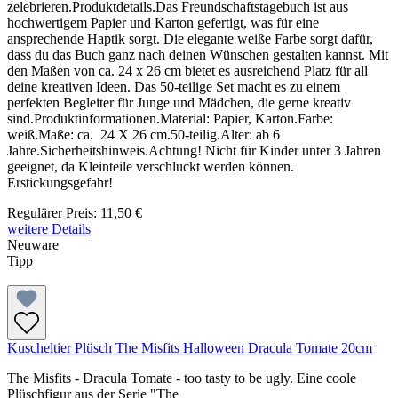
zelebrieren.Produktdetails.Das Freundschaftstagebuch ist aus
hochwertigem Papier und Karton gefertigt, was für eine
ansprechende Haptik sorgt. Die elegante weiße Farbe sorgt dafür,
dass du das Buch ganz nach deinen Wünschen gestalten kannst. Mit
den Maßen von ca. 24 x 26 cm bietet es ausreichend Platz für all
deine kreativen Ideen. Das 50-teilige Set macht es zu einem
perfekten Begleiter für Junge und Mädchen, die gerne kreativ
sind.Produktinformationen.Material: Papier, Karton.Farbe:
weiß.Maße: ca. 24 X 26 cm.50-teilig.Alter: ab 6
Jahre.Sicherheitshinweis.Achtung! Nicht für Kinder unter 3 Jahren
geeignet, da Kleinteile verschluckt werden können.
Erstickungsgefahr!
Regulärer Preis:
11,50 €
weitere Details
Neuware
Tipp
Kuscheltier Plüsch The Misfits Halloween Dracula Tomate 20cm
The Misfits - Dracula Tomate - too tasty to be ugly. Eine coole
Plüschfigur aus der Serie "The