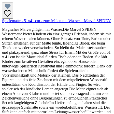
Spielematte - 51x41 cm - zum Malen mit Wasser – Marvel SPIDEY
Magisches Malvergnügen mit Wasser.Die Marvel SPIDEY
Wassermatte bietet Kindern ein einzigartiges Erlebnis, indem sie mit
reinem Wasser malen können. Ohne Einsatz von Tinte, Farben oder
Stiften entstehen auf der Matte bunte, lebendige Bilder, die beim
Trocknen wieder verschwinden. So bleibt das Malen stets sauber
und platzsparend, ganz ohne Stress für Eltern.Mit der Größe von 51
x 41 cm ist die Matte ideal für den Tisch oder den Boden. Sie lädt
Kinder zum kreativen Gestalten ein, egal ob zu Hause oder
unterwegs.Spielerisch Kreativität und Feinmotorik fördern.Dank der
wasserbasierten Maltechnik fördert die Spielematte die
Vorstellungskraft und Motorik der Kleinen. Das Nachziehen der
Figuren und das freie Zeichnen mit dem mitgelieferten Wasserstift
unterstützen die Koordination der Hände und Finger. So wird
spielerisch das kindliche Lernen angeregt.Die Matte eignet sich ab
einem Alter von 3 Jahren und bietet sich hervorragend an, um erste
Zeichenversuche ohne Begrenzungen zu ermöglichen.Praktisches
Set mit langlebigem Zubehör.Im Lieferumfang enthalten sind die
großzügige Spielmatte sowie ein wiederbefüllbarer Wasserstift. Der
Stift kann einfach mit normalem Leitungswasser befüllt werden und