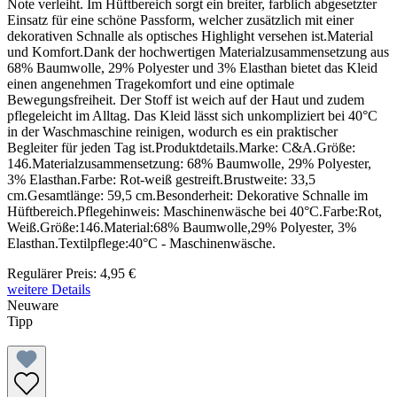
Note verleiht. Im Hüftbereich sorgt ein breiter, farblich abgesetzter
Einsatz für eine schöne Passform, welcher zusätzlich mit einer
dekorativen Schnalle als optisches Highlight versehen ist.Material
und Komfort.Dank der hochwertigen Materialzusammensetzung aus
68% Baumwolle, 29% Polyester und 3% Elasthan bietet das Kleid
einen angenehmen Tragekomfort und eine optimale
Bewegungsfreiheit. Der Stoff ist weich auf der Haut und zudem
pflegeleicht im Alltag. Das Kleid lässt sich unkompliziert bei 40°C
in der Waschmaschine reinigen, wodurch es ein praktischer
Begleiter für jeden Tag ist.Produktdetails.Marke: C&A.Größe:
146.Materialzusammensetzung: 68% Baumwolle, 29% Polyester,
3% Elasthan.Farbe: Rot-weiß gestreift.Brustweite: 33,5
cm.Gesamtlänge: 59,5 cm.Besonderheit: Dekorative Schnalle im
Hüftbereich.Pflegehinweis: Maschinenwäsche bei 40°C.Farbe:Rot,
Weiß.Größe:146.Material:68% Baumwolle,29% Polyester, 3%
Elasthan.Textilpflege:40°C - Maschinenwäsche.
Regulärer Preis:
4,95 €
weitere Details
Neuware
Tipp