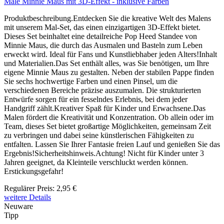
Male Minnie Maus mit 3D-Effekt - inklusive Farben
Produktbeschreibung.Entdecken Sie die kreative Welt des Malens
mit unserem Mal-Set, das einen einzigartigen 3D-Effekt bietet.
Dieses Set beinhaltet eine detailreiche Pop Heed Standee von
Minnie Maus, die durch das Ausmalen und Basteln zum Leben
erweckt wird. Ideal für Fans und Kunstliebhaber jeden Alters!Inhalt
und Materialien.Das Set enthält alles, was Sie benötigen, um Ihre
eigene Minnie Maus zu gestalten. Neben der stabilen Pappe finden
Sie sechs hochwertige Farben und einen Pinsel, um die
verschiedenen Bereiche präzise auszumalen. Die strukturierten
Entwürfe sorgen für ein fesselndes Erlebnis, bei dem jeder
Handgriff zählt.Kreativer Spaß für Kinder und Erwachsene.Das
Malen fördert die Kreativität und Konzentration. Ob allein oder im
Team, dieses Set bietet großartige Möglichkeiten, gemeinsam Zeit
zu verbringen und dabei seine künstlerischen Fähigkeiten zu
entfalten. Lassen Sie Ihrer Fantasie freien Lauf und genießen Sie das
Ergebnis!Sicherheitshinweis.Achtung! Nicht für Kinder unter 3
Jahren geeignet, da Kleinteile verschluckt werden können.
Erstickungsgefahr!
Regulärer Preis:
2,95 €
weitere Details
Neuware
Tipp