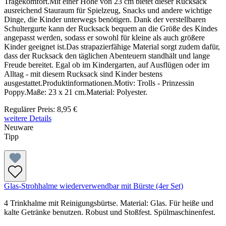
Tragekomfort.Mit einer Höhe von 23 cm bietet dieser Rucksack
ausreichend Stauraum für Spielzeug, Snacks und andere wichtige
Dinge, die Kinder unterwegs benötigen. Dank der verstellbaren
Schultergurte kann der Rucksack bequem an die Größe des Kindes
angepasst werden, sodass er sowohl für kleine als auch größere
Kinder geeignet ist.Das strapazierfähige Material sorgt zudem dafür,
dass der Rucksack den täglichen Abenteuern standhält und lange
Freude bereitet. Egal ob im Kindergarten, auf Ausflügen oder im
Alltag - mit diesem Rucksack sind Kinder bestens
ausgestattet.Produktinformationen.Motiv: Trolls - Prinzessin
Poppy.Maße: 23 x 21 cm.Material: Polyester.
Regulärer Preis:
8,95 €
weitere Details
Neuware
Tipp
Glas-Strohhalme wiederverwendbar mit Bürste (4er Set)
4 Trinkhalme mit Reinigungsbürtse. Material: Glas. Für heiße und
kalte Getränke benutzen. Robust und Stoßfest. Spülmaschinenfest.