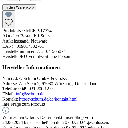
In den Warenkorb
Produkt-Nr.:
MEKP-17734
Aktueller Bestand:
1 Stück
Artikelzustand:
Neuware
EAN:
4009017832761
Herstellernummer:
732164-565074
Hersteller/EU Verantwortliche Person
Hersteller Informationen:
Name:
J.E. Schum GmbH & Co.KG
Adresse:
Am Stein 2, 97080 Würzburg, Deutschland
Telefon:
0049 931 200 12 0
EMail:
info@schum.de
Kontakt:
https://schum.de/de/kontakt.html
Ihre Frage zum Produkt
Wir machen Urlaub. Daher bleibt unser Shop vom
24.06.2024 bis einschließlich dem 07.07.2024 geschlossen.
Wir würden uns freuen, Sie ab den 08.07.2024 wieder bei