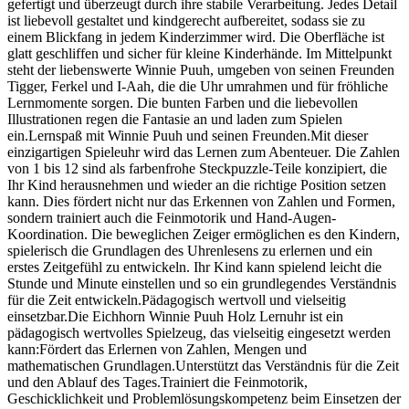
gefertigt und überzeugt durch ihre stabile Verarbeitung. Jedes Detail
ist liebevoll gestaltet und kindgerecht aufbereitet, sodass sie zu
einem Blickfang in jedem Kinderzimmer wird. Die Oberfläche ist
glatt geschliffen und sicher für kleine Kinderhände. Im Mittelpunkt
steht der liebenswerte Winnie Puuh, umgeben von seinen Freunden
Tigger, Ferkel und I-Aah, die die Uhr umrahmen und für fröhliche
Lernmomente sorgen. Die bunten Farben und die liebevollen
Illustrationen regen die Fantasie an und laden zum Spielen
ein.Lernspaß mit Winnie Puuh und seinen Freunden.Mit dieser
einzigartigen Spieleuhr wird das Lernen zum Abenteuer. Die Zahlen
von 1 bis 12 sind als farbenfrohe Steckpuzzle-Teile konzipiert, die
Ihr Kind herausnehmen und wieder an die richtige Position setzen
kann. Dies fördert nicht nur das Erkennen von Zahlen und Formen,
sondern trainiert auch die Feinmotorik und Hand-Augen-
Koordination. Die beweglichen Zeiger ermöglichen es den Kindern,
spielerisch die Grundlagen des Uhrenlesens zu erlernen und ein
erstes Zeitgefühl zu entwickeln. Ihr Kind kann spielend leicht die
Stunde und Minute einstellen und so ein grundlegendes Verständnis
für die Zeit entwickeln.Pädagogisch wertvoll und vielseitig
einsetzbar.Die Eichhorn Winnie Puuh Holz Lernuhr ist ein
pädagogisch wertvolles Spielzeug, das vielseitig eingesetzt werden
kann:Fördert das Erlernen von Zahlen, Mengen und
mathematischen Grundlagen.Unterstützt das Verständnis für die Zeit
und den Ablauf des Tages.Trainiert die Feinmotorik,
Geschicklichkeit und Problemlösungskompetenz beim Einsetzen der