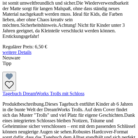
ist somit umweltfreundlich und sicher.Die Wiederverwendbarkeit
der Matte sorgt für langen Malspaß, ohne dass ständig neues
Material nachgekauft werden muss. Ideal für Kids, die Farben
lieben, aber ohne Chaos kreativ sein
möchten.Sicherheitshinweis.Achtung! Nicht für Kinder unter 3
Jahren geeignet, da Kleinteile verschluckt werden können.
Erstickungsgefahr!
Regulärer Preis:
6,50 €
weitere Details
Neuware
Tipp
Tagebuch DreamWorks Trolls mit Schloss
Produktbeschreibung.Dieses Tagebuch entführt Kinder ab 6 Jahren
in die bunte Welt der DreamWorks Trolls. Auf dem Cover findet
sich das Muster "Trolls" und viel Platz für eigene Geschichten.Dank
eines integrierten Schlosses bleiben Notizen, Träume und
Geheimnisse sicher verschlossen – erst mit dem passenden Schlüssel
können neugierige Augen sie sehen.Robustes Hardcover-Format
sorgt dafür, dass das Tagebuch dem Alltag standhält und sich perfekt