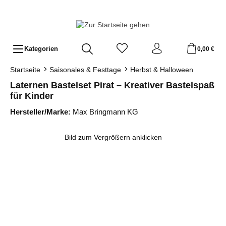
Zum Hauptinhalt springen
Kategorien
0,00 €
Startseite
Saisonales & Festtage
Herbst & Halloween
Laternen Bastelset Pirat – Kreativer Bastelspaß
für Kinder
Hersteller/Marke:
Max Bringmann KG
Bildergalerie überspringen
Bild zum Vergrößern anklicken