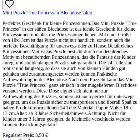
Mini Puzzle True Princess in Blechdose 24tlg.
Perfektes Geschenk für kleine Prinzessinnen.Das Mini Puzzle "True
Princess" in der süßen Blechdose ist das ideale Geschenk für kleine
Prinzessinnen und alle, die Prinzessinnen lieben. Mit einer Größe
von 18x13cm ist das Puzzle nicht nur handlich, sondern auch die
perfekte Beschäftigung für unterwegs oder zu Hause.Detailreiches
Prinzessinnen-Motiv.Das Puzzle besticht durch ein detailreiches
Motiv mit bezaubernden Prinzessinnen, das die Fantasie der Kinder
anregt und stundenlangen Puzzlespaß garantiert. Die 24 Teile sind
robust und langlebig, so dass sie auch von kleinen Händen gut
gehalten und zusammengesetzt werden können.Praktische
Aufbewahrung in der Blechdose.Nach dem Puzzeln kann das Mini
Puzzle "True Princess" ganz einfach in der mitgelieferten Blechdose
verstaut werden. Diese Dose eignet sich nicht nur zur
Aufbewahrung des Puzzles, sondern ist auch perfekt für unterwegs
geeignet, um das Puzzle sicher zu transportieren und überall Spaß zu
haben.Produktinformationen.24 Teile.Material: Pappe.Maße: 18 x
13 cm.Alter: ab 3 Jahre.Sicherheitshinweis.Achtung! Nicht für
Kinder unter 3 Jahren geeignet, da Kleinteile verschluckt werden
können. Erstickungsgefahr!
Regulärer Preis:
3,50 €