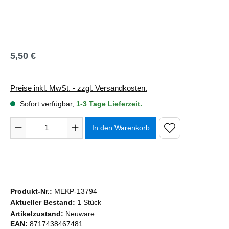
5,50 €
Regulärer Preis:
Preise inkl. MwSt. - zzgl. Versandkosten.
Sofort verfügbar,
1-3 Tage Lieferzeit.
Produkt Anzahl: Gib den gewünschten Wert ein oder benutze 
In den Warenkorb
Produkt-Nr.:
MEKP-13794
Aktueller Bestand:
1 Stück
Artikelzustand:
Neuware
EAN:
8717438467481