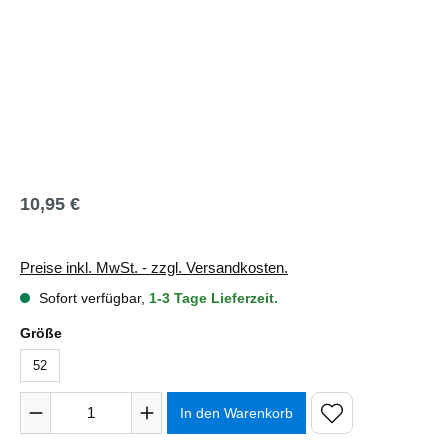
10,95 €
Regulärer Preis:
Preise inkl. MwSt. - zzgl. Versandkosten.
Sofort verfügbar,
1-3 Tage Lieferzeit.
auswählen
Größe
52
Produkt Anzahl: Gib den gewünschten Wert ein oder benutze 
In den Warenkorb