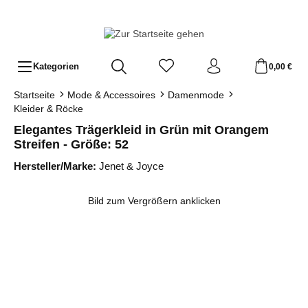
Zum Hauptinhalt springen
Kategorien
0,00 €
Startseite
Mode & Accessoires
Damenmode
Kleider & Röcke
Elegantes Trägerkleid in Grün mit Orangem
Streifen - Größe: 52
Hersteller/Marke:
Jenet & Joyce
Bildergalerie überspringen
Bild zum Vergrößern anklicken