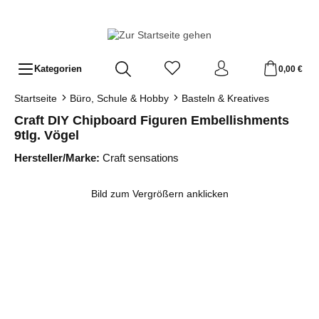
Zum Hauptinhalt springen
Kategorien
0,00 €
Startseite
Büro, Schule & Hobby
Basteln & Kreatives
Craft DIY Chipboard Figuren Embellishments
9tlg. Vögel
Hersteller/Marke:
Craft sensations
Bildergalerie überspringen
Bild zum Vergrößern anklicken