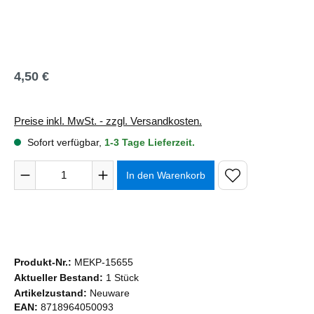
4,50 €
Regulärer Preis:
Preise inkl. MwSt. - zzgl. Versandkosten.
Sofort verfügbar,
1-3 Tage Lieferzeit.
Produkt Anzahl: Gib den gewünschten Wert ein oder benutze 
In den Warenkorb
Produkt-Nr.:
MEKP-15655
Aktueller Bestand:
1 Stück
Artikelzustand:
Neuware
EAN:
8718964050093