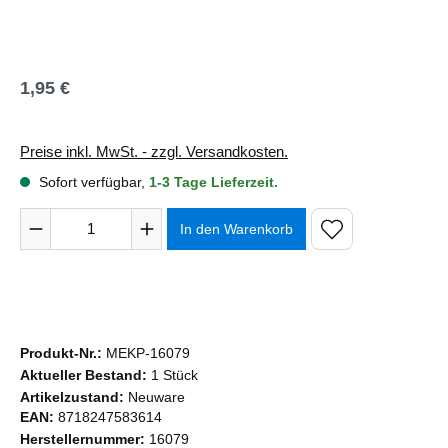
1,95 €
Regulärer Preis:
Preise inkl. MwSt. - zzgl. Versandkosten.
Sofort verfügbar,
1-3 Tage Lieferzeit.
Produkt Anzahl: Gib den gewünschten Wert ein oder benutze 
In den Warenkorb
Produkt-Nr.:
MEKP-16079
Aktueller Bestand:
1 Stück
Artikelzustand:
Neuware
EAN:
8718247583614
Herstellernummer:
16079