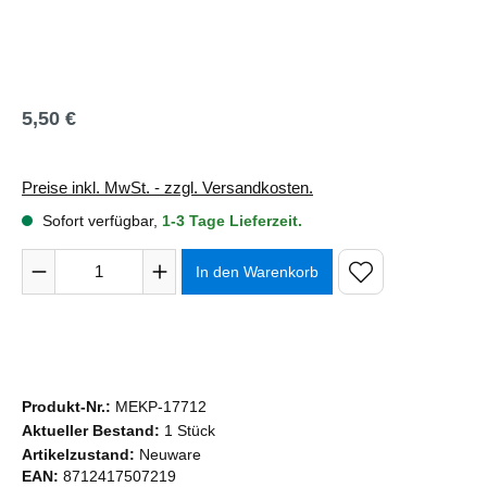
5,50 €
Regulärer Preis:
Preise inkl. MwSt. - zzgl. Versandkosten.
Sofort verfügbar,
1-3 Tage Lieferzeit.
Produkt Anzahl: Gib den gewünschten Wert ein oder benutze 
In den Warenkorb
Produkt-Nr.:
MEKP-17712
Aktueller Bestand:
1 Stück
Artikelzustand:
Neuware
EAN:
8712417507219