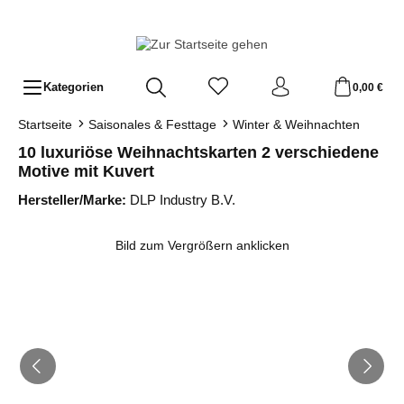
Zum Hauptinhalt springen
Kategorien
0,00 €
Startseite
Saisonales & Festtage
Winter & Weihnachten
10 luxuriöse Weihnachtskarten 2 verschiedene
Motive mit Kuvert
Hersteller/Marke:
DLP Industry B.V.
Bildergalerie überspringen
Bild zum Vergrößern anklicken